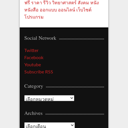
ฟรี
ราคา
รีวิว
วิทยาศาสตร์
สังคม
หนัง
หนังสือ
ออกแบบ
ออนไลน์
เว็บไซต์
โปรแกรม
Social Network
Twitter
Facebook
Youtube
Subscribe RSS
Category
C
a
Archives
t
e
A
g