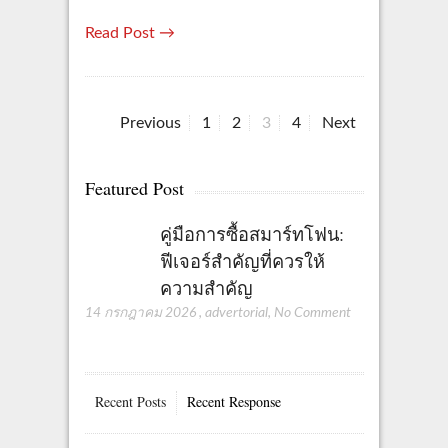
Read Post →
P
P
P
P
P
Previous
1
2
3
4
Next
a
a
a
a
o
g
g
g
g
Featured Post
s
e
e
e
e
t
คู่มือการซื้อสมาร์ทโฟน:
ฟีเจอร์สำคัญที่ควรให้
s
ความสำคัญ
p
14 กรกฎาคม 2026
,
advertorial
,
No Comment
a
g
Recent Posts
Recent Response
i