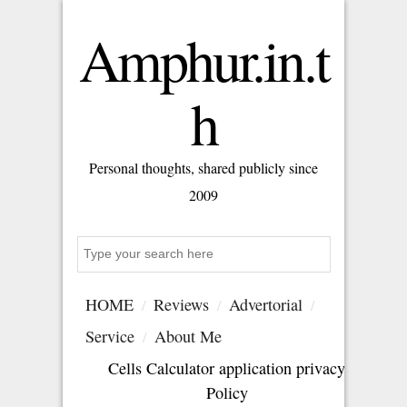
Amphur.in.t
h
Personal thoughts, shared publicly since
2009
S
e
a
HOME
Reviews
Advertorial
r
c
Service
About Me
h
Cells Calculator application privacy
Policy