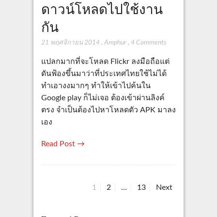
ดาวน์โหลดไปใช้งาน
กัน
21 พฤศจิกายน 2014
,
Amphur
,
4 Comments
แปลกมากที่จะโหลด Flickr ลงมือถือแต่
ดันฟ้องขึ้นมาว่าที่ประเทศไทยใช้ไม่ได้
ทำเอางงมากๆ ทำให้เข้าไปค้นใน
Google play ก็ไม่เจอ ต้องเข้าผ่านลิงค์
ตรง จำเป็นต้องไปหาโหลดตัว APK มาลง
เอง
Read Post →
P
P
P
P
1
2
…
13
Next
a
a
a
o
g
g
g