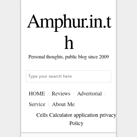
Amphur.in.t
h
Personal thoughts, public blog since 2009
S
e
a
HOME
Reviews
Advertorial
r
c
Service
About Me
h
Cells Calculator application privacy
Policy