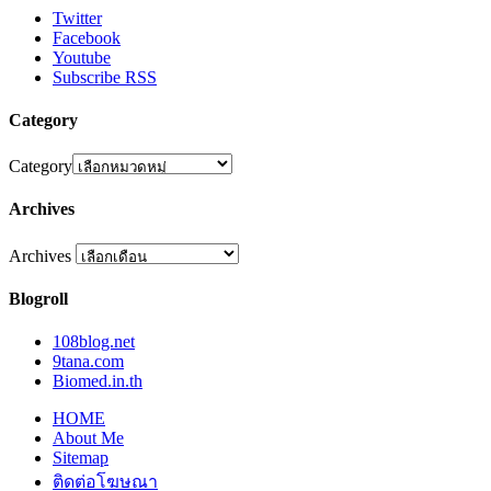
Twitter
Facebook
Youtube
Subscribe RSS
Category
Category
Archives
Archives
Blogroll
108blog.net
9tana.com
Biomed.in.th
HOME
About Me
Sitemap
ติดต่อโฆษณา