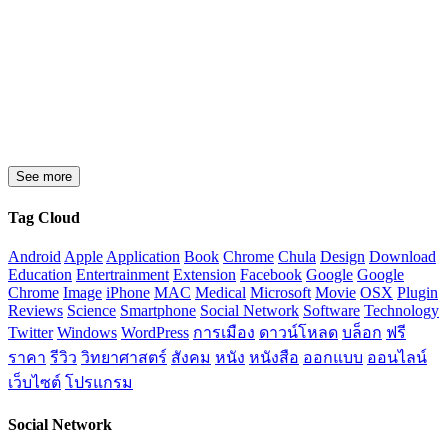
See more
Tag Cloud
Android
Apple
Application
Book
Chrome
Chula
Design
Download
Education
Entertrainment
Extension
Facebook
Google
Google
Chrome
Image
iPhone
MAC
Medical
Microsoft
Movie
OSX
Plugin
Reviews
Science
Smartphone
Social Network
Software
Technology
Twitter
Windows
WordPress
การเมือง
ดาวน์โหลด
บล็อก
ฟรี
ราคา
รีวิว
วิทยาศาสตร์
สังคม
หนัง
หนังสือ
ออกแบบ
ออนไลน์
เว็บไซต์
โปรแกรม
Social Network