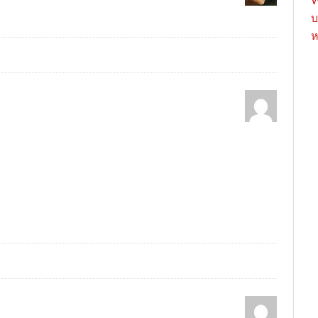
W
บ
ห