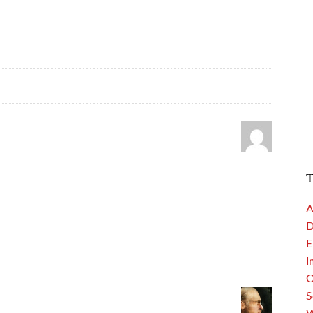
T
A
D
E
I
S