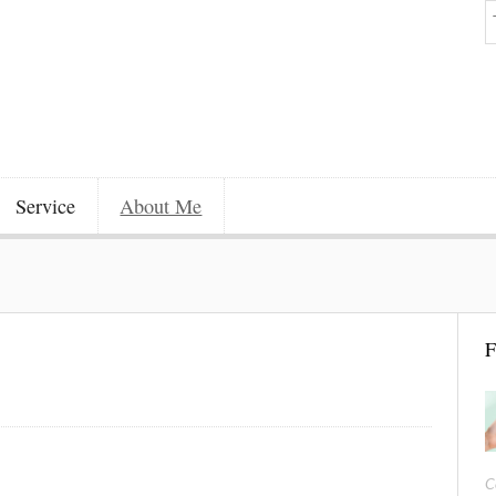
Service
About Me
F
C