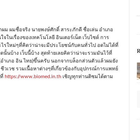
ักผม ผมชื่อจริง นายพงษ์ศักดิ์ สาระภักดี ชื่อเล่น อำเภอ
ใจในเรื่องของเทคโนโลยี อินเตอร์เน็ต เว็บไซด์ การ
ใหม่ๆที่คิดว่าน่าจะมีประโยชน์กับคนทั่วไป อดไม่ได้ที่
R
นั้นบ้าง เว็บนี้บ้าง สุดท้ายเลยคิดว่าน่าจะรวมมันไว้ที่
(อำเภอ อิน ไทย)ขึ้นครับ นอกจากบล็อกส่วนตัวแล้วผมยัง
รรมชีวเวช รวมเนื้อหาต่างๆที่เกี่ยวข้องกับอุปกรณ์การแพทย์
ที่
https://www.biomed.in.th
เชิญทุกท่านติชมได้ตาม