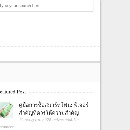
S
e
a
r
c
h
eatured Post
คู่มือการซื้อสมาร์ทโฟน: ฟีเจอร์
สำคัญที่ควรให้ความสำคัญ
14 กรกฎาคม 2026
,
advertorial
,
No
omment