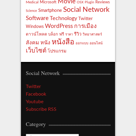
Movie
Reviews
Microsoft
Medical
OSX
Plugin
Social Network
Smartphone
Science
Software
Technology
Twitter
WordPress
การเมือง
Windows
รีวิว
ดาวน์โหลด
ฟรี
บล็อก
ราคา
วิทยาศาสตร์
หนังสือ
สังคม
หนัง
ออกแบบ
ออนไลน์
เว็บไซต์
โปรแกรม
Social Network
Twitter
Facebook
Youtube
Subscribe RSS
Category