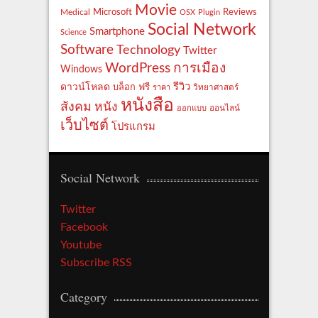
Movie
Reviews
Microsoft
Medical
OSX
Plugin
Social Network
Smartphone
Science
Software
Technology
Twitter
WordPress
การเมือง
Windows
รีวิว
ดาวน์โหลด
ฟรี
บล็อก
ราคา
วิทยาศาสตร์
หนังสือ
สังคม
หนัง
ออกแบบ
ออนไลน์
เว็บไซต์
โปรแกรม
Social Network
Twitter
Facebook
Youtube
Subscribe RSS
Category