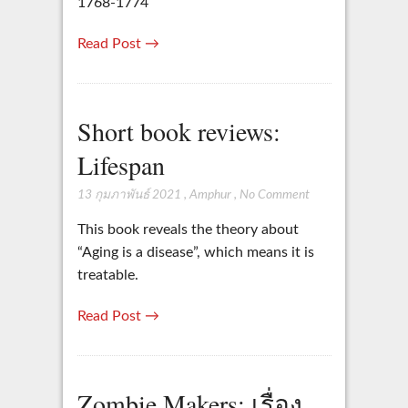
1768-1774
Read Post →
Short book reviews:
Lifespan
13 กุมภาพันธ์ 2021
,
Amphur
,
No Comment
This book reveals the theory about
“Aging is a disease”, which means it is
treatable.
Read Post →
Zombie Makers: เรื่อง