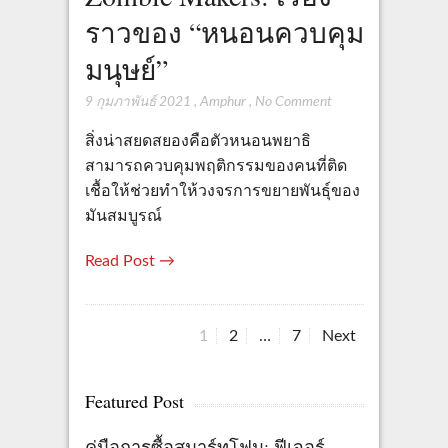
ราวของ “หนอนควบคุม
มนุษย์”
9 กุมภาพันธ์ 2021
,
Amphur
,
No Comment
สิ่งน่าสยดสยองคือตัวหนอนพยาธิ
สามารถควบคุมพฤติกรรมของคนที่ติด
เชื้อให้ช่วยทำให้วงจรการขยายพันธุ์ของ
มันสมบูรณ์
Read Post →
Page
Page
Page
1
2
…
7
Next
Posts
pagination
Featured Post
คู่มือการซื้อสมาร์ทโฟน: ฟีเจอร์