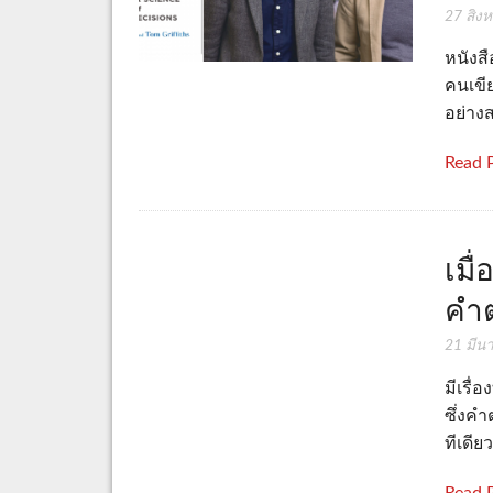
27 สิง
หนังสื
คนเขี
อย่าง
Read 
เมื
คำ
21 มีน
มีเรื่
ซึ่งคำ
ทีเดียว
Read 