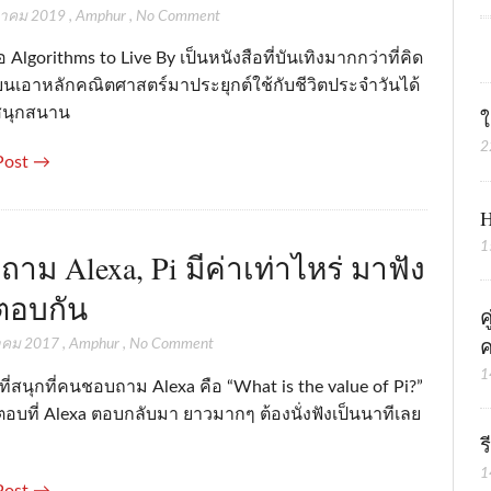
หาคม 2019
,
Amphur
,
No Comment
อ Algorithms to Live By เป็นหนังสือที่บันเทิงมากกว่าที่คิด
ยนเอาหลักคณิตศาสตร์มาประยุกต์ใช้กับชีวิตประจำวันได้
สนุกสนาน
ใ
2
Post →
H
1
่อถาม Alexa, Pi มีค่าเท่าไหร่ มาฟัง
ตอบกัน
ค
ค
าคม 2017
,
Amphur
,
No Comment
1
องที่สนุกที่คนชอบถาม Alexa คือ “What is the value of Pi?”
ตอบที่ Alexa ตอบกลับมา ยาวมากๆ ต้องนั่งฟังเป็นนาทีเลย
ร
1
Post →