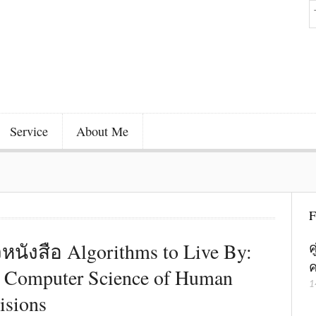
Service
About Me
F
ิวหนังสือ Algorithms to Live By:
ค
ค
 Computer Science of Human
1
isions