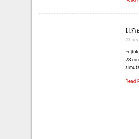
แกะ
23 กุมภ
Fujif
28 mm 
simuta
Read 