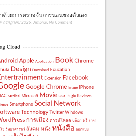
่าด้วยการตรวจจับการนอนของตัวเอง
4 กรกฎาคม 2026
,
Amphur
,
No Comment
ag Cloud
Book
Apple
Android
Chrome
Application
Design
hula
Education
Download
Entertrainment
Facebook
Extension
Google
Google Chrome
iPhone
Image
Movie
MAC
Reviews
Microsoft
Medical
OSX
Plugin
Social Network
Smartphone
cience
oftware
Technology
Twitter
Windows
WordPress
การเมือง
ดาวน์โหลด
ฟรี
บล็อก
ราคา
หนังสือ
สังคม
หนัง
วิว
วิทยาศาสตร์
ออกแบบ