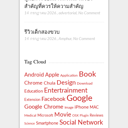
สำคัญที่ควรให้ความสำคัญ
14 กรกฎาคม 2026
,
advertorial
,
No Comment
รีวิวเด็กสองขวบ
14 กรกฎาคม 2026
,
Amphur
,
No Comment
Tag Cloud
Book
Apple
Android
Application
Design
Chrome
Chula
Download
Entertrainment
Education
Google
Facebook
Extension
Google Chrome
iPhone
MAC
Image
Movie
Reviews
Microsoft
Medical
OSX
Plugin
Social Network
Smartphone
Science