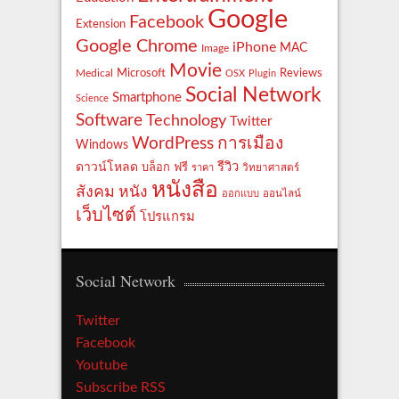
Google
Facebook
Extension
Google Chrome
iPhone
MAC
Image
Movie
Reviews
Microsoft
Medical
OSX
Plugin
Social Network
Smartphone
Science
Software
Technology
Twitter
WordPress
การเมือง
Windows
รีวิว
ดาวน์โหลด
ฟรี
บล็อก
ราคา
วิทยาศาสตร์
หนังสือ
สังคม
หนัง
ออกแบบ
ออนไลน์
เว็บไซต์
โปรแกรม
Social Network
Twitter
Facebook
Youtube
Subscribe RSS