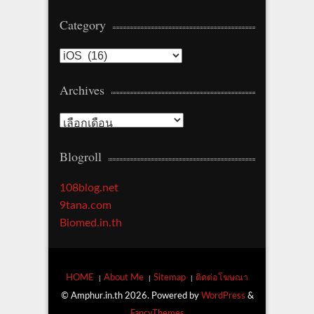
Category
Category
Archives
Archives
Blogroll
108blog.net
9tana.com
Biomed.in.th
HOME
About Me
Sitemap
ติดต่อโฆษณา
© Amphur.in.th 2026. Powered by
WordPress
&
FancyThemes