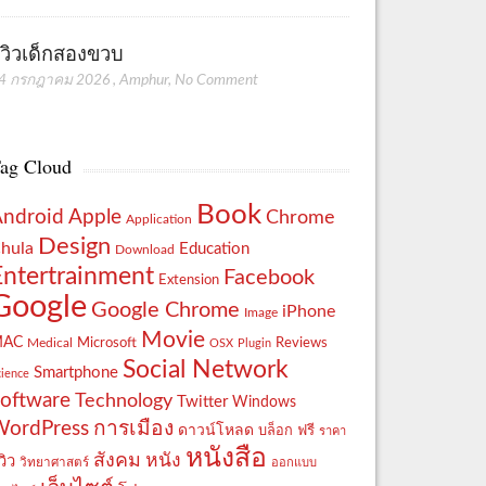
ีวิวเด็กสองขวบ
4 กรกฎาคม 2026
,
Amphur
,
No Comment
ag Cloud
Book
Apple
Android
Chrome
Application
Design
hula
Education
Download
Entertrainment
Facebook
Extension
Google
Google Chrome
iPhone
Image
Movie
MAC
Reviews
Microsoft
Medical
OSX
Plugin
Social Network
Smartphone
cience
oftware
Technology
Twitter
Windows
WordPress
การเมือง
ดาวน์โหลด
ฟรี
บล็อก
ราคา
หนังสือ
สังคม
หนัง
วิว
วิทยาศาสตร์
ออกแบบ