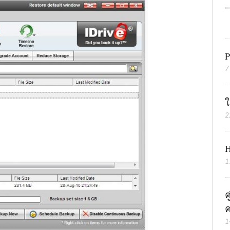
P
7
ใ
2
H
1
ค
ค
1