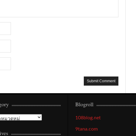
gory
Blogroll
gory
108blog.net
9tana.com
ives