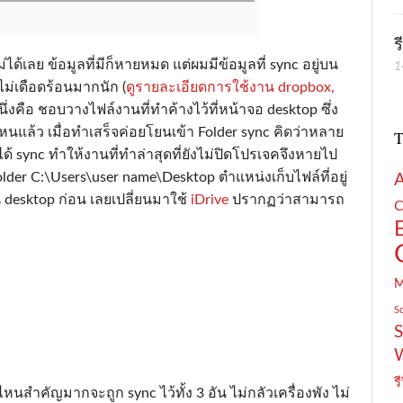
ร
่ได้เลย ข้อมูลที่มีก็หายหมด แต่ผมมีข้อมูลที่ sync อยู่บน
1
ไม่เดือดร้อนมากนัก (
ดูรายละเอียดการใช้งาน dropbox,
นึ่งคือ ชอบวางไฟล์งานที่ทำค้างไว้ที่หน้าจอ desktop ซึ่ง
ไหนแล้ว เมื่อทำเสร็จค่อยโยนเข้า Folder sync คิดว่าหลาย
T
ได้ sync ทำให้งานที่ทำล่าสุดที่ยังไม่ปิดโปรเจคจึงหายไป
Folder C:\Users\user name\Desktop ตำแหน่งเก็บไฟล์ที่อยู่
บน desktop ก่อน เลยเปลี่ยนมาใช้
iDrive
ปรากฏว่าสามารถ
C
S
S
รี
หนสำคัญมากจะถูก sync ไว้ทั้ง 3 อัน ไม่กลัวเครื่องพัง ไม่