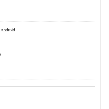
อ Android
s