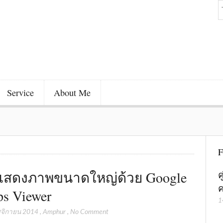
Service
About Me
F
ีแสดงภาพขนาดใหญ่ด้วย Google
ค
ค
s Viewer
1
จิกายน 2014
,
Amphur
,
No Comment