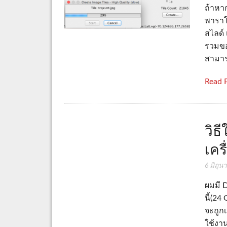
ถ้าหา
พาราโ
สไลด์
รวมขอ
สามาร
Read 
วิธ
เคร
6 มิถุ
ผมมี D
นี้(24
จะถูกเ
ใช้งา