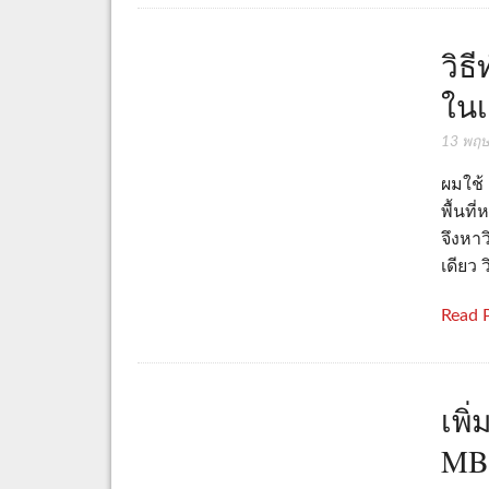
วิธ
ในเ
13 พฤ
ผมใช้ 
พื้นที
จึงหาว
เดียว
Read 
เพิ่
MB