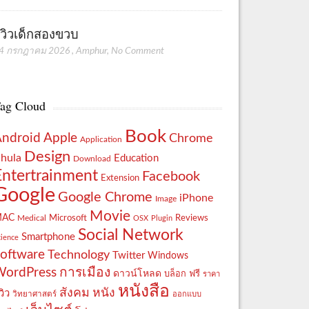
ีวิวเด็กสองขวบ
4 กรกฎาคม 2026
,
Amphur
,
No Comment
ag Cloud
Book
Apple
Android
Chrome
Application
Design
hula
Education
Download
Entertrainment
Facebook
Extension
Google
Google Chrome
iPhone
Image
Movie
MAC
Reviews
Microsoft
Medical
OSX
Plugin
Social Network
Smartphone
cience
oftware
Technology
Twitter
Windows
WordPress
การเมือง
ดาวน์โหลด
ฟรี
บล็อก
ราคา
หนังสือ
สังคม
หนัง
วิว
วิทยาศาสตร์
ออกแบบ