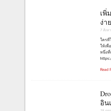
เพิ่
ง่า
7 สิงห
ใครที่
ให้เพื
หนึ่งท
https
Read 
Dro
อิน
29 กร