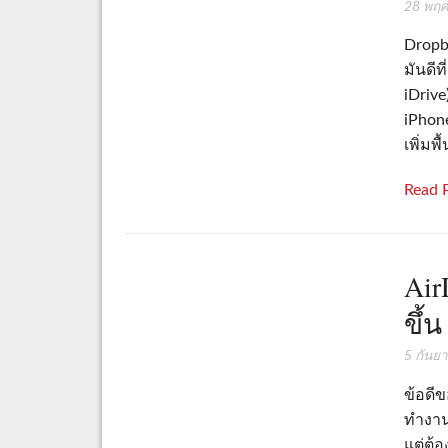
28 พฤศ
Dropbo
มันดีท
iDrive
iPhone
เพิ่มพื้
Read 
Air
ขึ้
5 กันย
ข้อดี
ทำงาน
แต่ต้อ