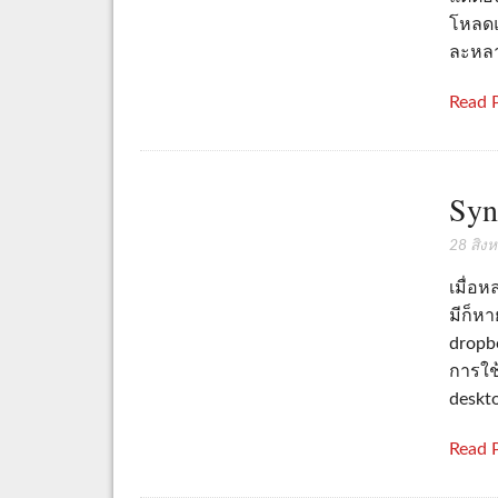
โหลดแล
ละหลา
Read 
Syn
28 สิง
เมื่อห
มีก็หา
dropbo
การใช
deskt
Read 