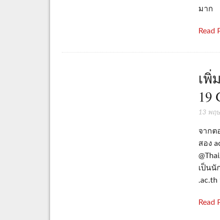
มาก
Read 
เพิ
19 
13 พฤ
จากตอน
สอง a
@ThaiA
เป็นน
.ac.th
Read 