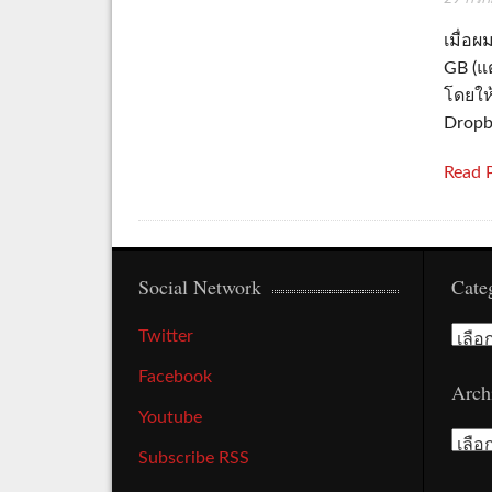
เมื่อ
GB (แต
โดยให
Dropbo
Read 
Social Network
Cate
Cate
Twitter
Facebook
Arch
Youtube
Arch
Subscribe RSS