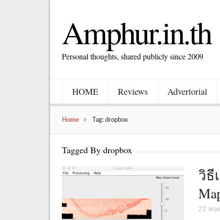
Amphur.in.th
Personal thoughts, shared publicly since 2009
HOME
Reviews
Advertorial
Home
Tag: dropbox
Tagged By dropbox
วิธ
Map
22 พฤศ