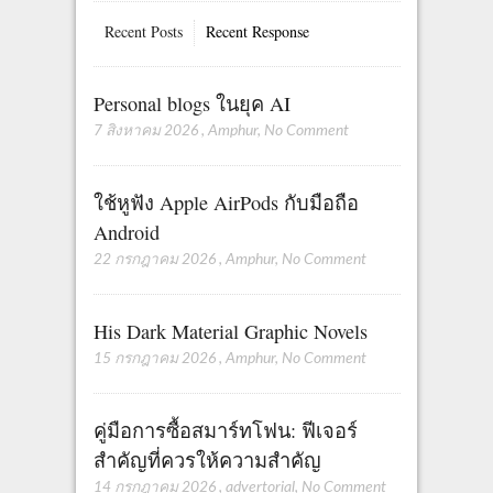
Recent Posts
Recent Response
Personal blogs ในยุค AI
7 สิงหาคม 2026
,
Amphur
,
No Comment
ใช้หูฟัง Apple AirPods กับมือถือ
Android
22 กรกฎาคม 2026
,
Amphur
,
No Comment
His Dark Material Graphic Novels
15 กรกฎาคม 2026
,
Amphur
,
No Comment
คู่มือการซื้อสมาร์ทโฟน: ฟีเจอร์
สำคัญที่ควรให้ความสำคัญ
14 กรกฎาคม 2026
,
advertorial
,
No Comment