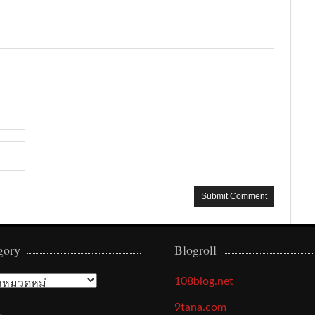
gory
Blogroll
gory
108blog.net
9tana.com