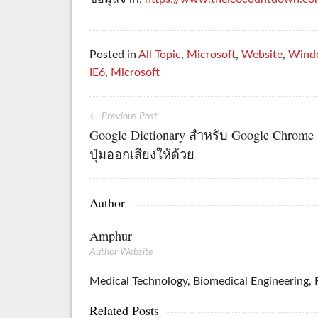
Posted in
All Topic
,
Microsoft
,
Website
,
Wind
IE6
,
Microsoft
← Previous Post
Google Dictionary สำหรับ Google Chrome 
ปุ่มออกเสียงให้ด้วย
Author
Amphur
Author Website
Medical Technology, Biomedical Engineering, R
Related Posts