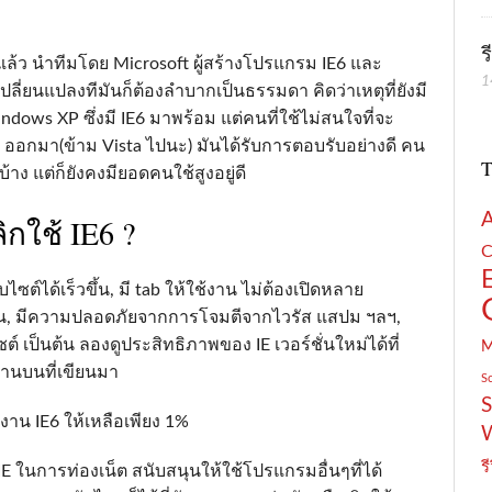
ร
แล้ว นำทีมโดย Microsoft ผู้สร้างโปรแกรม IE6 และ
1
ลี่ยนแปลงทีมันก็ต้องลำบากเป็นธรรมดา คิดว่าเหตุที่ยังมี
ndows XP ซึ่งมี IE6 มาพร้อม แต่คนที่ใช้ไม่สนใจที่จะ
7 ออกมา(ข้าม Vista ไปนะ) มันได้รับการตอบรับอย่างดี คน
T
ง แต่ก็ยังคงมียอดคนใช้สูงอยู่ดี
กใช้ IE6 ?
C
ไซต์ได้เร็วขึ้น, มี tab ให้ใช้งาน ไม่ต้องเปิดหลาย
กขึ้น, มีความปลอดภัยจากการโจมตีจากไวรัส แสปม ฯลฯ,
ป็นต้น ลองดูประสิทธิภาพของ IE เวอร์ชั่นใหม่ได้ที่
ด้านบนที่เขียนมา
S
S
าน IE6 ให้เหลือเพียง 1%
รี
IE ในการท่องเน็ต สนับสนุนให้ใช้โปรแกรมอื่นๆที่ได้