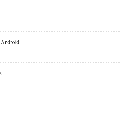
อ Android
s