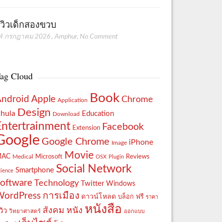
ีวิวเด็กสองขวบ
4 กรกฎาคม 2026
,
Amphur
,
No Comment
ag Cloud
Book
Apple
Android
Chrome
Application
Design
hula
Education
Download
Entertrainment
Facebook
Extension
Google
Google Chrome
iPhone
Image
Movie
MAC
Reviews
Microsoft
Medical
OSX
Plugin
Social Network
Smartphone
cience
oftware
Technology
Twitter
Windows
WordPress
การเมือง
ดาวน์โหลด
ฟรี
บล็อก
ราคา
หนังสือ
สังคม
หนัง
วิว
วิทยาศาสตร์
ออกแบบ