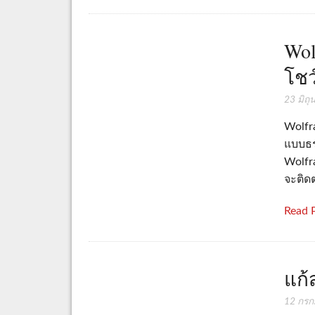
Wol
โชว
23 มิถ
Wolfr
แบบธรร
Wolfra
จะติด
Read 
แก้
12 กร