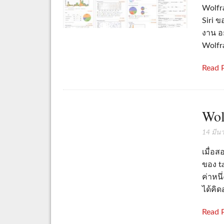
Wolfra
Siri ข
งาน อย
Wolfr
Read 
Wol
14 มีน
เมื่อ
ของ ta
ค่าหนึ
ได้คิด
Read 