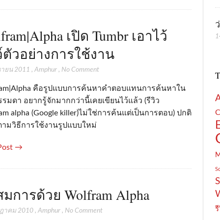
ว
fram|Alpha เปิด Tumbr เอาไว้
1
์ตัวอย่างการใช้งาน
ุนายน 2011
,
Amphur
,
No Comment
T
am|Alpha คือรูปแบบการค้นหาคำตอบแทนการค้นหาใน
มดา อยากรู้จักมากกว่านี้เคยเขียนไว้แล้ว (รีวิว
C
m alpha (Google killer)ไม่ใช่การค้นแต่เป็นการตอบ) ปกติ
ตามวิธีการใช้งานรูปแบบใหม่
Post →
S
S
สมการด้วย Wolfram Alpha
รี
กฎาคม 2010
,
Amphur
,
No Comment