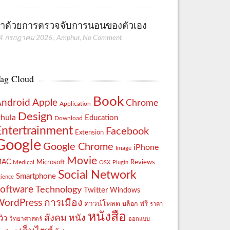
่าด้วยการตรวจจับการนอนของตัวเอง
4 กรกฎาคม 2026
,
Amphur
,
No Comment
ag Cloud
Book
Apple
Android
Chrome
Application
Design
hula
Education
Download
Entertrainment
Facebook
Extension
Google
Google Chrome
iPhone
Image
Movie
MAC
Reviews
Microsoft
Medical
OSX
Plugin
Social Network
Smartphone
cience
oftware
Technology
Twitter
Windows
WordPress
การเมือง
ดาวน์โหลด
ฟรี
บล็อก
ราคา
หนังสือ
สังคม
หนัง
วิว
วิทยาศาสตร์
ออกแบบ