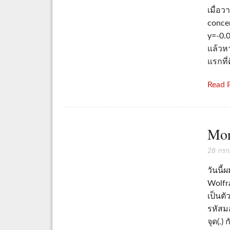
เมื่อ
concen
y=-0.0
แล้วหา
แรกที่
Read 
Mor
28 กร
วันนี
Wolfr
เป็นตั
รหัสม
จุด(.) 