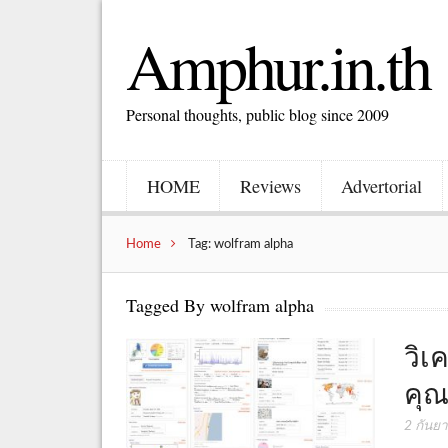
Amphur.in.th
Personal thoughts, public blog since 2009
HOME
Reviews
Advertorial
Home
Tag: wolfram alpha
Tagged By wolfram alpha
วิเ
คุณ
2 กันย