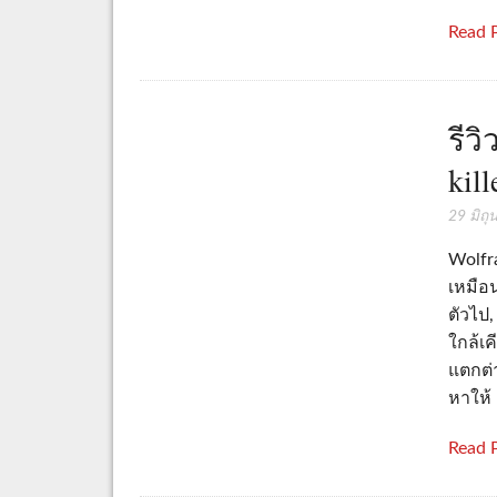
Read 
รีว
kil
29 มิถ
Wolfr
เหมือน
ตัวไป,
ใกล้เค
แตกต่
หาให้
Read 