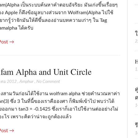
m|Alpha เป็นระบบค้นหาคำตอบอัจริยะ มันเก่งขึ้นเรื่อยๆ
อง Apple ก็ดึงข้อมูลบางส่วนจาก Wolfram|Alpha ไปใช้
ากรู้ว่าจักมันให้ดีขึ้นลองอ่านบทความเก่าๆ ใน Tag
amalpha ได้ครับ
ใ
2
Post →
H
fam Alpha and Unit Circle
1
าคม 2012
,
Amphur
,
No Comment
ค
สองสามวันก่อนได้ใช้งาน wolfram alpha ช่วยคำนวณหาค่า
ค
n(3) ซึ่ง 3 ในที่นี้ของเราคือองศา ก็พิมพ์เข้าไป พบว่าได้
1
่งออกมา tan3 = -0.1425 ซึ่งเราก็เอาไปใช้งานต่ออย่างไม่
อะไร เพราะคิดว่าน่าจะถูกต้องแล้ว
ร
Post →
1