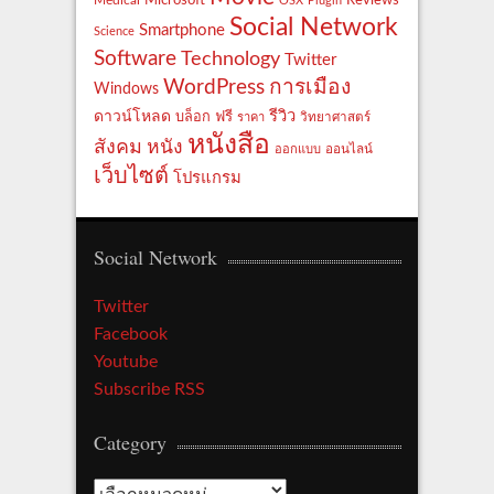
Medical
OSX
Plugin
Social Network
Smartphone
Science
Software
Technology
Twitter
WordPress
การเมือง
Windows
รีวิว
ดาวน์โหลด
ฟรี
บล็อก
ราคา
วิทยาศาสตร์
หนังสือ
สังคม
หนัง
ออกแบบ
ออนไลน์
เว็บไซต์
โปรแกรม
Social Network
Twitter
Facebook
Youtube
Subscribe RSS
Category
Category