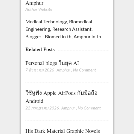
Amphur
Author Website
Medical Technology, Biomedical
Engineering, Research Assistant,
Blogger : Biomed.in.th, Amphur.in.th
Related Posts
Personal blogs ในยุค AI
7 สิงหาคม 2026
,
Amphur
,
No Comment
ใช้หูฟัง Apple AirPods กับมือถือ
Android
22 กรกฎาคม 2026
,
Amphur
,
No Comment
His Dark Material Graphic Novels