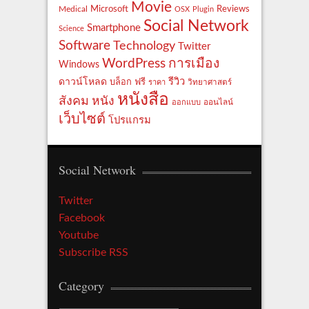
Movie
Reviews
Microsoft
Medical
OSX
Plugin
Social Network
Smartphone
Science
Software
Technology
Twitter
WordPress
การเมือง
Windows
รีวิว
ดาวน์โหลด
ฟรี
บล็อก
ราคา
วิทยาศาสตร์
หนังสือ
สังคม
หนัง
ออกแบบ
ออนไลน์
เว็บไซต์
โปรแกรม
Social Network
Twitter
Facebook
Youtube
Subscribe RSS
Category