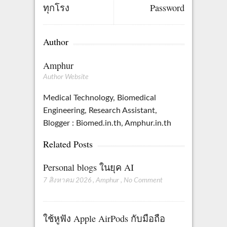
ทุกโรง
Password
Author
Amphur
Author Website
Medical Technology, Biomedical
Engineering, Research Assistant,
Blogger : Biomed.in.th, Amphur.in.th
Related Posts
Personal blogs ในยุค AI
7 สิงหาคม 2026
,
Amphur
,
No Comment
ใช้หูฟัง Apple AirPods กับมือถือ