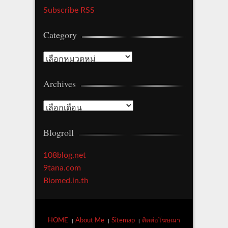
Subscribe RSS
Category
Category
Archives
Archives
Blogroll
108blog.net
9tana.com
Biomed.in.th
HOME
About Me
Sitemap
ติดต่อโฆษณา