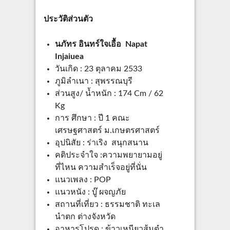
ประวัติส่วนตัว
นภัทร อินทร์ใจเอื้อ Napat
Injaiuea
วันเกิด : 23 ตุลาคม 2533
ภูมิลำเนา : สุพรรณบุรี
ส่วนสูง/ น้ำหนัก : 174 Cm / 62
Kg
การ ศึกษา : ปี 1 คณะ
เศรษฐศาสตร์ ม.เกษตรศาสตร์
อุปนิสัย : ร่าเริง สนุกสนาน
คติประจำใจ :ความพยายามอยู่
ที่ไหน ความสำเร็จอยู่ที่นั่น
แนวเพลง : POP
แนวหนัง : บู๊ ผจญภัย
สถานที่เที่ยว : ธรรมชาติ ทะเล
นำตก ต่างจังหวัด
อาหารโปรด : ข้าวเหนียวส้มตำ