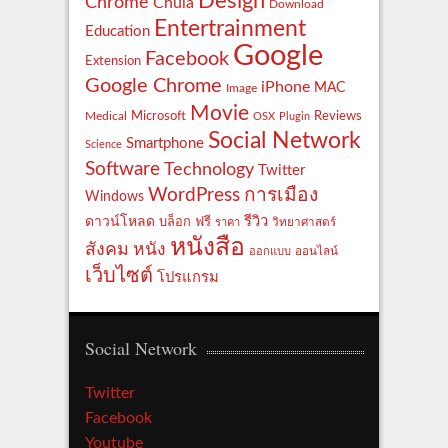
Design
Chrome
Chula
Download
Entertrainment
Education
Google
Facebook
Extension
Google Chrome
iPhone
MAC
Image
Movie
Reviews
Microsoft
Medical
OSX
Plugin
Social Network
Smartphone
Science
Software
Technology
Twitter
WordPress
การเมือง
Windows
รีวิว
ดาวน์โหลด
ฟรี
บล็อก
ราคา
วิทยาศาสตร์
หนังสือ
สังคม
หนัง
ออกแบบ
ออนไลน์
เว็บไซต์
โปรแกรม
Social Network
Twitter
Facebook
Youtube