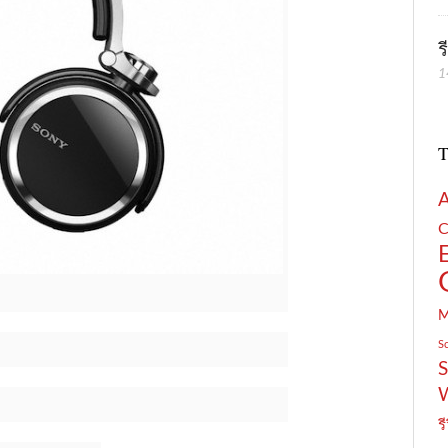
ร
1
T
C
S
S
รี