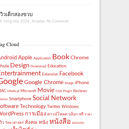
ีวิวเด็กสองขวบ
4 กรกฎาคม 2026
,
Amphur
,
No Comment
ag Cloud
Book
Apple
Android
Chrome
Application
Design
hula
Education
Download
Entertrainment
Facebook
Extension
Google
Google Chrome
iPhone
Image
Movie
MAC
Reviews
Microsoft
Medical
OSX
Plugin
Social Network
Smartphone
cience
oftware
Technology
Twitter
Windows
WordPress
การเมือง
ดาวน์โหลด
ฟรี
บล็อก
ราคา
หนังสือ
สังคม
หนัง
วิว
วิทยาศาสตร์
ออกแบบ