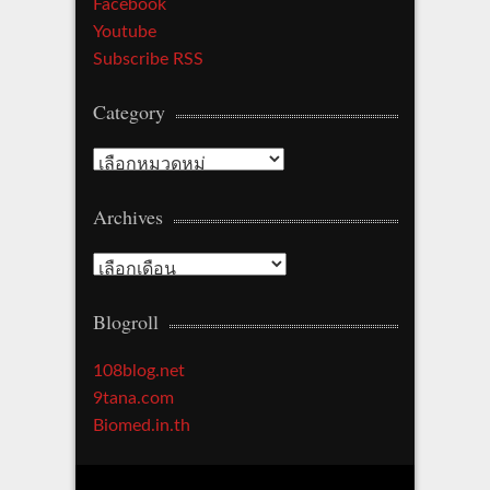
Facebook
Youtube
Subscribe RSS
Category
Category
Archives
Archives
Blogroll
108blog.net
9tana.com
Biomed.in.th