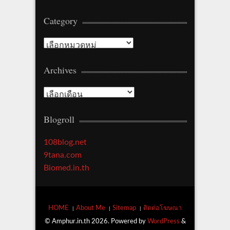
Category
Category
Archives
Archives
Blogroll
108blog.net
9tana.com
Biomed.in.th
HOME
About Me
Sitemap
ติดต่อโฆษณา
© Amphur.in.th 2026. Powered by
WordPress
&