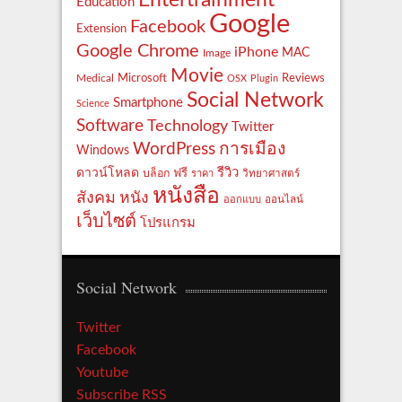
Entertrainment
Education
Google
Facebook
Extension
Google Chrome
iPhone
MAC
Image
Movie
Reviews
Microsoft
Medical
OSX
Plugin
Social Network
Smartphone
Science
Software
Technology
Twitter
WordPress
การเมือง
Windows
รีวิว
ดาวน์โหลด
ฟรี
บล็อก
ราคา
วิทยาศาสตร์
หนังสือ
สังคม
หนัง
ออกแบบ
ออนไลน์
เว็บไซต์
โปรแกรม
Social Network
Twitter
Facebook
Youtube
Subscribe RSS