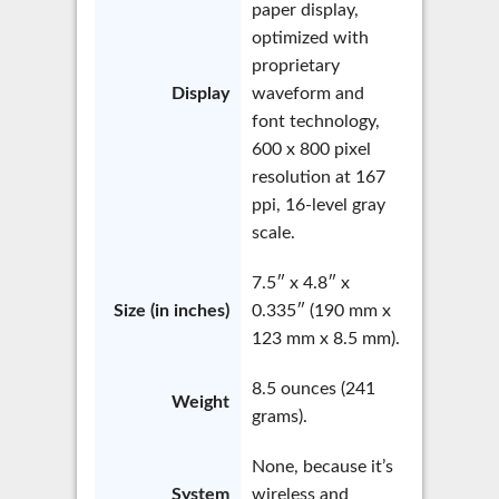
paper display,
optimized with
proprietary
Display
waveform and
font technology,
600 x 800 pixel
resolution at 167
ppi, 16-level gray
scale.
7.5″ x 4.8″ x
Size (in inches)
0.335″ (190 mm x
123 mm x 8.5 mm).
8.5 ounces (241
Weight
grams).
None, because it’s
System
wireless and