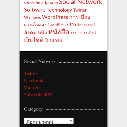
Social Network
Smartphone
Science
Software
Technology
Twitter
WordPress
การเมือง
Windows
รีวิว
ดาวน์โหลด
ฟรี
บล็อก
ราคา
วิทยาศาสตร์
หนังสือ
สังคม
หนัง
ออกแบบ
ออนไลน์
เว็บไซต์
โปรแกรม
Social Network
Twitter
Facebook
Youtube
Subscribe RSS
Category
Category