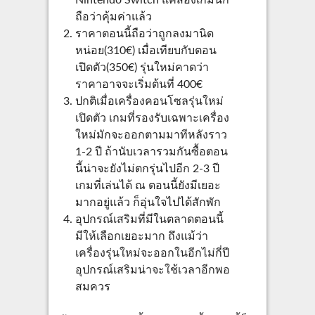
Nintendo Switch แค่สองเกมนี้ก็
ถือว่าคุ้มค่าแล้ว
ราคาตอนนี้ถือว่าถูกลงมานิด
หน่อย(310€) เมื่อเทียบกับตอน
เปิดตัว(350€) รุ่นใหม่คาดว่า
ราคาอาจจะเริ่มต้นที่ 400€
ปกติเมื่อเครื่องคอนโซลรุ่นใหม่
เปิดตัว เกมที่รองรับเฉพาะเครื่อง
ใหม่มักจะออกตามมาทีหลังราว
1-2 ปี ถ้านับเวลารวมกันซื้อตอน
นี้น่าจะยังไม่ตกรุ่นไปอีก 2-3 ปี
เกมที่เล่นได้ ณ ตอนนี้ยังมีเยอะ
มากอยู่แล้ว ก็อุ่นใจไปได้สักพัก
อุปกรณ์เสริมที่มีในตลาดตอนนี้
มีให้เลือกเยอะมาก ถึงแม้ว่า
เครื่องรุ่นใหม่จะออกในอีกไม่กี่ปี
อุปกรณ์เสริมน่าจะใช้เวลาอีกพอ
สมควร