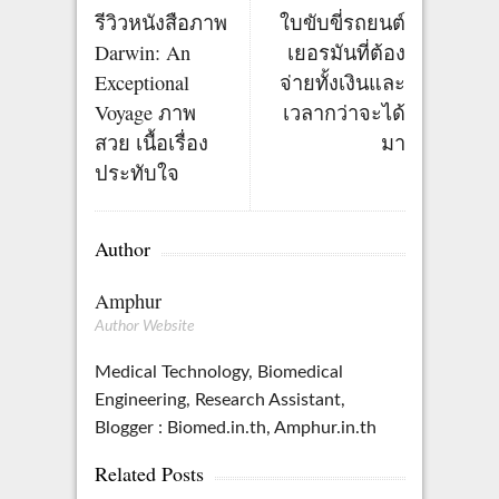
รีวิวหนังสือภาพ
ใบขับขี่รถยนต์
Darwin: An
เยอรมันที่ต้อง
Exceptional
จ่ายทั้งเงินและ
Voyage ภาพ
เวลากว่าจะได้
สวย เนื้อเรื่อง
มา
ประทับใจ
Author
Amphur
Author Website
Medical Technology, Biomedical
Engineering, Research Assistant,
Blogger : Biomed.in.th, Amphur.in.th
Related Posts