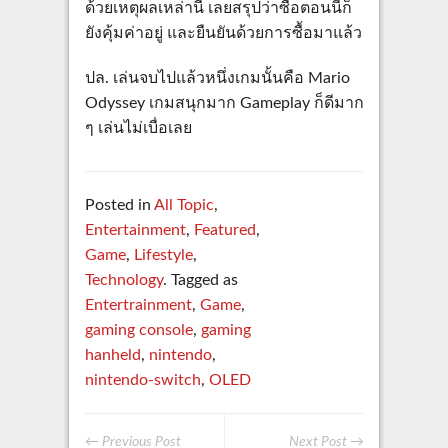
ด้วยเหตุผลเหล่านี้ เลยสรุปว่าซื้อตอนนี้ก็
ยังคุ้มค่าอยู่ และยืนยันด้วยการซื้อมาแล้ว
ปล. เล่นจบไปแล้วหนึ่งเกมนั้นคือ Mario
Odyssey เกมสนุกมาก Gameplay ก็ดีมาก
ๆ เล่นไม่เบื่อเลย
Posted in
All Topic
,
Entertainment
,
Featured
,
Game
,
Lifestyle
,
Technology
. Tagged as
Entertrainment
,
Game
,
gaming console
,
gaming
hanheld
,
nintendo
,
nintendo-switch
,
OLED
← Previous Post
Next Post →