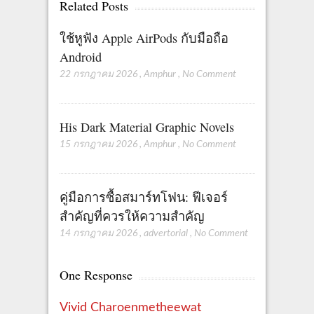
Related Posts
ใช้หูฟัง Apple AirPods กับมือถือ
Android
22 กรกฎาคม 2026
,
Amphur
,
No Comment
His Dark Material Graphic Novels
15 กรกฎาคม 2026
,
Amphur
,
No Comment
คู่มือการซื้อสมาร์ทโฟน: ฟีเจอร์
สำคัญที่ควรให้ความสำคัญ
14 กรกฎาคม 2026
,
advertorial
,
No Comment
One Response
Vivid Charoenmetheewat