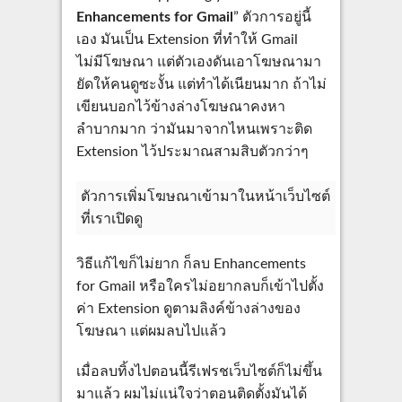
Enhancements for Gmail
” ตัวการอยู่นี้
เอง มันเป็น Extension ที่ทำให้ Gmail
ไม่มีโฆษณา แต่ตัวเองดันเอาโฆษณามา
ยัดให้คนดูซะงั้น แต่ทำได้เนียนมาก ถ้าไม่
เขียนบอกไว้ข้างล่างโฆษณาคงหา
ลำบากมาก ว่ามันมาจากไหนเพราะติด
Extension ไว้ประมาณสามสิบตัวกว่าๆ
ตัวการเพิ่มโฆษณาเข้ามาในหน้าเว็บไซต์
ที่เราเปิดดู
วิธีแก้ไขก็ไม่ยาก ก็ลบ Enhancements
for Gmail หรือใครไม่อยากลบก็เข้าไปตั้ง
ค่า Extension ดูตามลิงค์ข้างล่างของ
โฆษณา แต่ผมลบไปแล้ว
เมื่อลบทิ้งไปตอนนี้รีเฟรชเว็บไซต์ก็ไม่ขึ้น
มาแล้ว ผมไม่แน่ใจว่าตอนติดตั้งมันได้