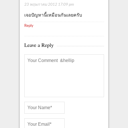
23 พฤษภาคม 2012 17:09 pm
เจอปัญหานี้เหมือนกันเลยครับ
Reply
Leave a Reply