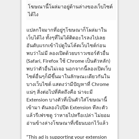
โฆษณานี้โผล่มาอยู่ด้านล่างของเว็บไซต์
ได้ไง
แปลกใจมากที่อยู่ๆโฆษณาก็โผล่มาใน
เว็บได้ไง ทั้งๆที่ไม่ได้ติดอะไรลงไปเลย
อันดับแรกเข้าไปดูในโค้ดเว็บไซต์ก่อน
พบว่าไม่มี ลองเปิดด้วยบราวเซอร์ตัวอื่น
(Safari, Firefox ใช้ Chrome เป็นตัวหลัก)
พบว่าตัวอื่นไม่เจอ นอกจากนี้ลองเปิดเว็บ
ไซต์อื่นๆก็มีขึ้นมาในลักษณะเดียวกันใน
บางเว็บไซต์ แสดงว่ามีปัญหาที่ Chrome
แน่ๆ สิ่งต่อไปที่คิดถึงคือ น่าจะมี
Extension บางตัวที่เป็นตัวใส่โฆษณานี้
เข้ามา ดันลองไปปิด Extension ทีละตัว
แล้วรีเฟรชดู ว่าหายไปหรือเปล่า ไม่ยอม
อ่านข้างล่างโฆษณาที่เขียนบอกไว้แล้ว
“This ad is supporting your extension