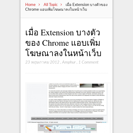
Home
All Topic
เมื่อ Extension บางตัวของ
Chrome แอบเพิ่มโฆษณาลงในหน้าเว็บ
เมื่อ Extension บางตัว
ของ Chrome แอบเพิ่ม
โฆษณาลงในหน้าเว็บ
23 พฤษภาคม 2012
,
Amphur
,
1 Comment