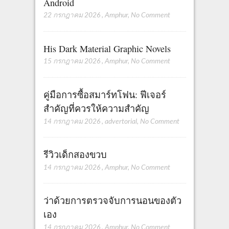
Android
22 กรกฎาคม 2026
,
Amphur
,
No Comment
His Dark Material Graphic Novels
15 กรกฎาคม 2026
,
Amphur
,
No Comment
คู่มือการซื้อสมาร์ทโฟน: ฟีเจอร์
สำคัญที่ควรให้ความสำคัญ
14 กรกฎาคม 2026
,
advertorial
,
No Comment
รีวิวเด็กสองขวบ
14 กรกฎาคม 2026
,
Amphur
,
No Comment
ว่าด้วยการตรวจจับการนอนของตัว
เอง
14 กรกฎาคม 2026
,
Amphur
,
No Comment