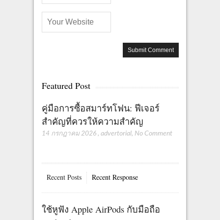
Featured Post
คู่มือการซื้อสมาร์ทโฟน: ฟีเจอร์
สำคัญที่ควรให้ความสำคัญ
14 กรกฎาคม 2026
,
advertorial
,
No Comment
Recent Posts
Recent Response
ใช้หูฟัง Apple AirPods กับมือถือ