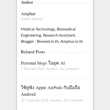
Author
Amphur
Author Website
Medical Technology, Biomedical
Engineering, Research Assistant,
Blogger : Biomed.in.th, Amphur.in.th
Related Posts
Personal blogs ในยุค AI
7 สิงหาคม 2026
,
Amphur
,
No Comment
ใช้หูฟัง Apple AirPods กับมือถือ
Android
22 กรกฎาคม 2026
,
Amphur
,
No Comment