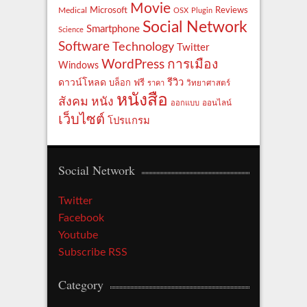
Movie
Reviews
Microsoft
Medical
OSX
Plugin
Social Network
Smartphone
Science
Software
Technology
Twitter
WordPress
การเมือง
Windows
รีวิว
ดาวน์โหลด
ฟรี
บล็อก
ราคา
วิทยาศาสตร์
หนังสือ
สังคม
หนัง
ออกแบบ
ออนไลน์
เว็บไซต์
โปรแกรม
Social Network
Twitter
Facebook
Youtube
Subscribe RSS
Category