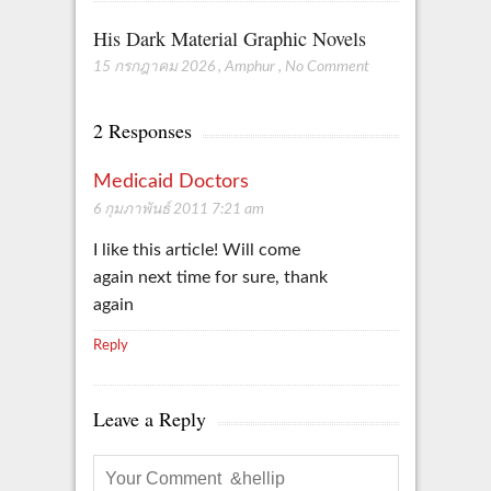
His Dark Material Graphic Novels
15 กรกฎาคม 2026
,
Amphur
,
No Comment
2 Responses
Medicaid Doctors
6 กุมภาพันธ์ 2011 7:21 am
I like this article! Will come
again next time for sure, thank
again
Reply
Leave a Reply