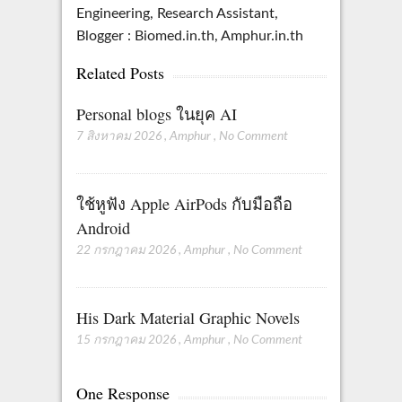
Engineering, Research Assistant,
Blogger : Biomed.in.th, Amphur.in.th
Related Posts
Personal blogs ในยุค AI
7 สิงหาคม 2026
,
Amphur
,
No Comment
ใช้หูฟัง Apple AirPods กับมือถือ
Android
22 กรกฎาคม 2026
,
Amphur
,
No Comment
His Dark Material Graphic Novels
15 กรกฎาคม 2026
,
Amphur
,
No Comment
One Response