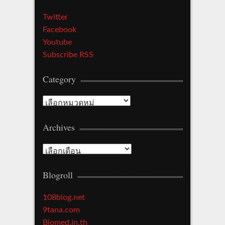
Twitter
Facebook
Youtube
Subscribe RSS
Category
Category
Archives
Archives
Blogroll
108blog.net
9tana.com
Biomed.in.th