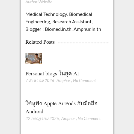
Author Website
Medical Technology, Biomedical
Engineering, Research Assistant,
Blogger : Biomed.in.th, Amphur.in.th
Related Posts
Personal blogs ในยุค AI
7 สิงหาคม 2026
,
Amphur
,
No Comment
ใช้หูฟัง Apple AirPods กับมือถือ
Android
22 กรกฎาคม 2026
,
Amphur
,
No Comment