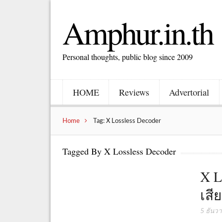
Amphur.in.th
Personal thoughts, public blog since 2009
HOME
Reviews
Advertorial
Home
Tag: X Lossless Decoder
Tagged By X Lossless Decoder
X L
เสี
5 ธันว