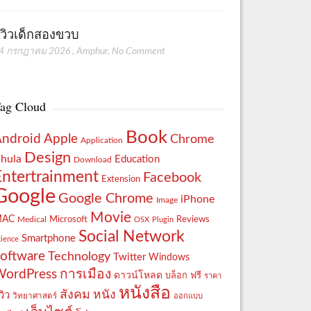
ีวิวเด็กสองขวบ
4 กรกฎาคม 2026
,
Amphur
,
No Comment
ag Cloud
Book
Apple
Android
Chrome
Application
Design
hula
Education
Download
Entertrainment
Facebook
Extension
Google
Google Chrome
iPhone
Image
Movie
MAC
Reviews
Microsoft
Medical
OSX
Plugin
Social Network
Smartphone
cience
oftware
Technology
Twitter
Windows
WordPress
การเมือง
ดาวน์โหลด
ฟรี
บล็อก
ราคา
หนังสือ
สังคม
หนัง
วิว
วิทยาศาสตร์
ออกแบบ