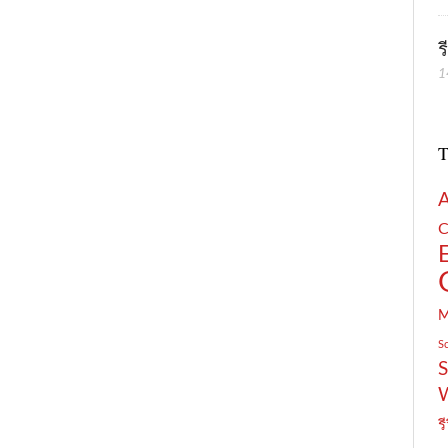
ร
1
T
C
S
S
รี