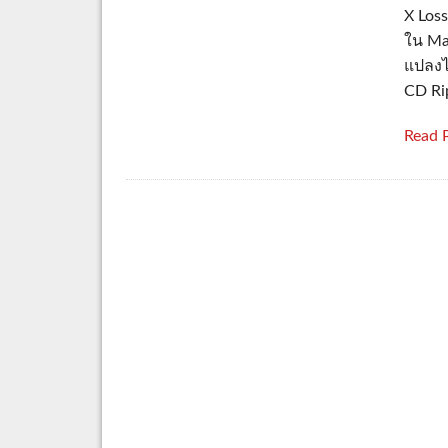
X Los
ใน Ma
แปลงไ
CD Rip
Read 