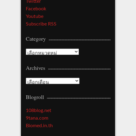
Twitter
Facebook
Youtube
Subscribe RSS
Category
Category
Archives
Archives
Blogroll
108blog.net
9tana.com
Biomed.in.th