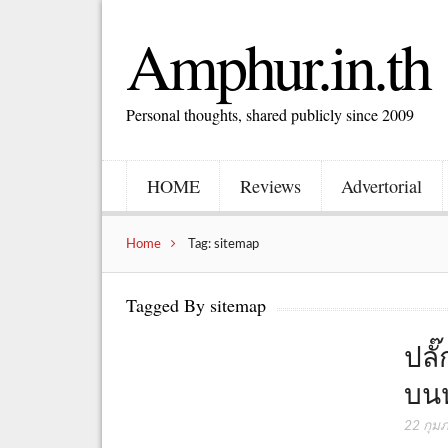
Amphur.in.th
Personal thoughts, shared publicly since 2009
HOME
Reviews
Advertorial
Home
Tag: sitemap
Tagged By sitemap
ปลั
บนห
22 กุม