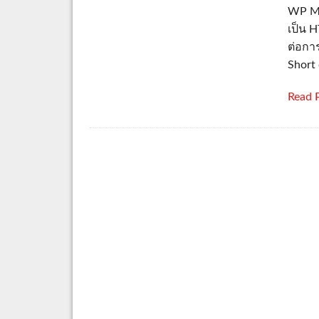
WP Mul
เป็น H
ต่อกา
Short 
Read 