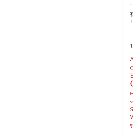
ร
1
T
C
S
S
รี