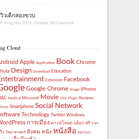
ีวิวเด็กสองขวบ
4 กรกฎาคม 2026
,
Amphur
,
No Comment
ag Cloud
Book
Apple
Android
Chrome
Application
Design
hula
Education
Download
Entertrainment
Facebook
Extension
Google
Google Chrome
iPhone
Image
Movie
MAC
Reviews
Microsoft
Medical
OSX
Plugin
Social Network
Smartphone
cience
oftware
Technology
Twitter
Windows
WordPress
การเมือง
ดาวน์โหลด
ฟรี
บล็อก
ราคา
หนังสือ
สังคม
หนัง
วิว
วิทยาศาสตร์
ออกแบบ