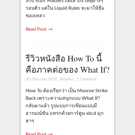
งกับ Stuff Matters แต่เล่าถึงวัสดุต่างๆ
รอบตัว แต่ใน Liquid Rules จะมาให้ธีม
ของเหลว
Read Post →
รีวิวหนังสือ How To นี้
คือภาคต่อของ What If?
30 กันยายน 2019
,
Amphur
,
1 Comment
How To ต้องเรียกว่า เป็น Monroe Strike
Back เพราะความสนุกแบบ What If?
กลับมาแล้ว รูปแบบการเขียนแบบมี
อารมณ์ขัน แทรกด้วยการ์ตูน xkcd มุก
ฮาๆ
Read Post →