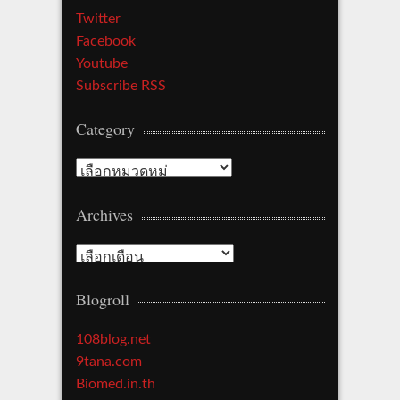
Twitter
Facebook
Youtube
Subscribe RSS
Category
Category
Archives
Archives
Blogroll
108blog.net
9tana.com
Biomed.in.th