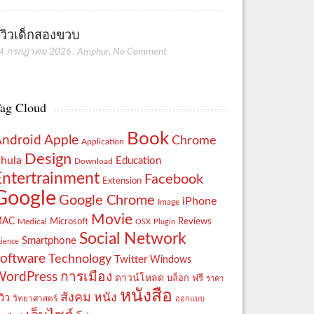
ีวิวเด็กสองขวบ
4 กรกฎาคม 2026
,
Amphur
,
No Comment
ag Cloud
Book
Apple
Android
Chrome
Application
Design
hula
Education
Download
Entertrainment
Facebook
Extension
Google
Google Chrome
iPhone
Image
Movie
MAC
Reviews
Microsoft
Medical
OSX
Plugin
Social Network
Smartphone
cience
oftware
Technology
Twitter
Windows
WordPress
การเมือง
ดาวน์โหลด
ฟรี
บล็อก
ราคา
หนังสือ
สังคม
หนัง
วิว
วิทยาศาสตร์
ออกแบบ