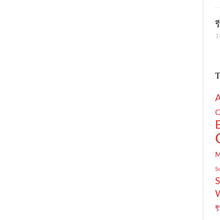
ร
1
T
C
S
S
รี