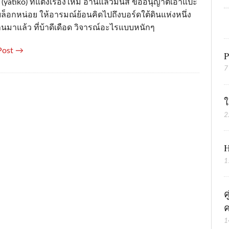
 (yatiko) ที่แต่งเรื่องใหม่ อ่านแล้วมันส์ ขออนุญาติเอาแปะ
ล็อกหน่อย ให้อารมณ์ย้อนคิดไปถึงบอร์ดใต้ดินแห่งหนึ่ง
านมาแล้ว ที่บ้าดีเดือด วิจารณ์อะไรแบบหนักๆ
Post →
P
7
ใ
2
H
1
ค
ค
1