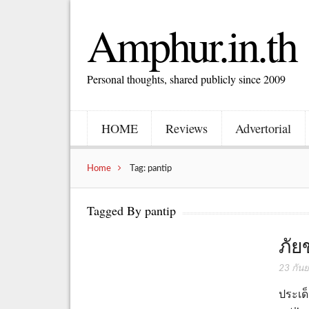
Amphur.in.th
Personal thoughts, shared publicly since 2009
HOME
Reviews
Advertorial
Home
Tag: pantip
Tagged By pantip
ภัย
23 กัน
ประเด