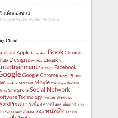
ีวิวเด็กสองขวบ
4 กรกฎาคม 2026
,
Amphur
,
No Comment
ag Cloud
Book
Apple
Android
Chrome
Application
Design
hula
Education
Download
Entertrainment
Facebook
Extension
Google
Google Chrome
iPhone
Image
Movie
MAC
Reviews
Microsoft
Medical
OSX
Plugin
Social Network
Smartphone
cience
oftware
Technology
Twitter
Windows
WordPress
การเมือง
ดาวน์โหลด
ฟรี
บล็อก
ราคา
หนังสือ
สังคม
หนัง
วิว
วิทยาศาสตร์
ออกแบบ