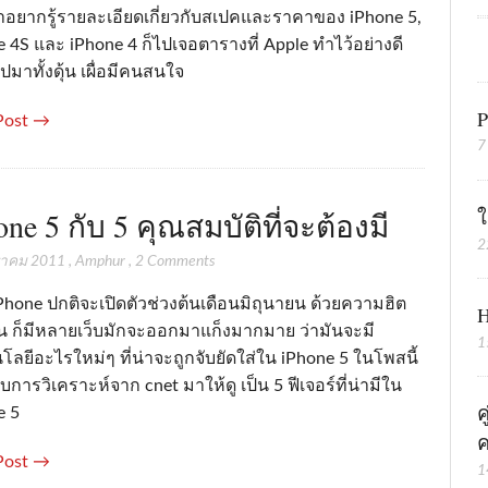
่าอยากรู้รายละเอียดเกี่ยวกับสเปคและราคาของ iPhone 5,
 4S และ iPhone 4 ก็ไปเจอตารางที่ Apple ทำไว้อย่างดี
ปมาทั้งดุ้น เผื่อมีคนสนใจ
P
Post →
7
ใ
one 5 กับ 5 คุณสมบัติที่จะต้องมี
2
ราคม 2011
,
Amphur
,
2 Comments
Phone ปกติจะเปิดตัวช่วงต้นเดือนมิถุนายน ด้วยความฮิต
H
น ก็มีหลายเว็บมักจะออกมาแก็งมากมาย ว่ามันจะมี
1
ลยีอะไรใหม่ๆ ที่น่าจะถูกจับยัดใส่ใน iPhone 5 ในโพสนี้
บการวิเคราะห์จาก cnet มาให้ดู เป็น 5 ฟีเจอร์ที่น่ามีใน
ค
e 5
ค
Post →
1