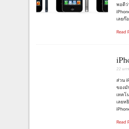
พอดีว
iPhone
เลยก๊อ
Read 
iPh
22 มก
ส่วน i
ของมั
เทคโนโ
เลยหยิ
iPhon
Read 