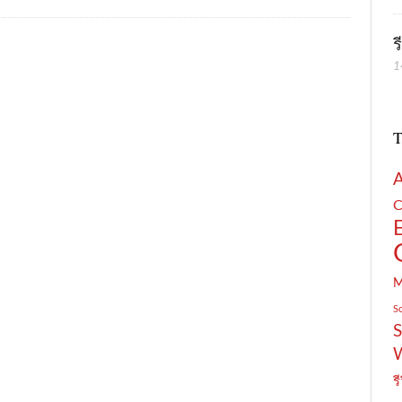
ร
1
T
C
S
S
รี