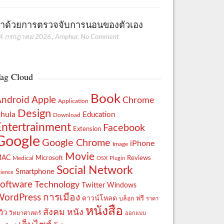
่าด้วยการตรวจจับการนอนของตัวเอง
4 กรกฎาคม 2026
,
Amphur
,
No Comment
ag Cloud
Book
Apple
Android
Chrome
Application
Design
hula
Education
Download
Entertrainment
Facebook
Extension
Google
Google Chrome
iPhone
Image
Movie
MAC
Reviews
Microsoft
Medical
OSX
Plugin
Social Network
Smartphone
cience
oftware
Technology
Twitter
Windows
WordPress
การเมือง
ดาวน์โหลด
ฟรี
บล็อก
ราคา
หนังสือ
สังคม
หนัง
วิว
วิทยาศาสตร์
ออกแบบ