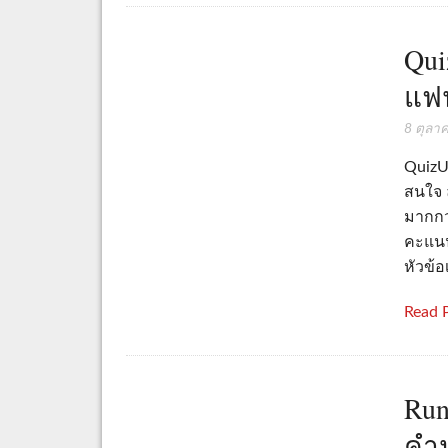
Qui
แฟน
8 ตุลา
QuizU
สนใจ 
มากกว
คะแนน
หัวข้อเ
Read 
Run
คำน