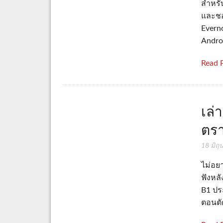
สำหรั
และชอบ
Everno
Andro
Read 
เล่
ตรา
18 มิถ
ไม่อยา
ฟังหล
B1 ปร
ตอนตัด