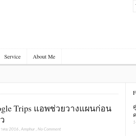
Service
About Me
F
gle Trips แอพช่วยวางแผนก่อน
ค
ค
ยว
1
วาคม 2016
,
Amphur
,
No Comment