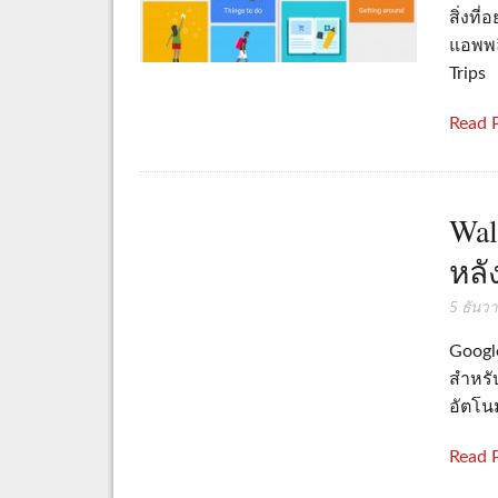
สิ่งที
แอพพลิ
Trips
Read 
Wal
หลั
5 ธันว
Google
สำหรับ
อัตโนม
Read 