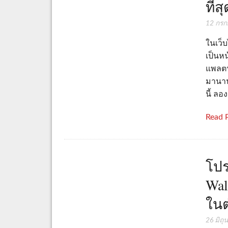
ที่
12 กร
ในเว็บ
เป็นห
แพลตฟอ
มานาน
นี้ ลอ
Read 
โปร
Wal
ในต
26 มิถ