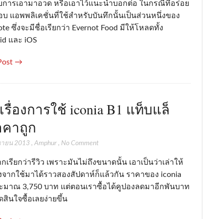
บการเอามาอวด หรือเอาไว้แนะนำบอกต่อ ในกรณีที่อร่อย
 แอพพลิเคชั่นที่ใช้สำหรับบันทึกนั้นเป็นส่วนหนึ่งของ
te ซึ่งจะมีชื่อเรียกว่า Evernot Food มีให้โหลดทั้ง
id และ iOS
Post →
าเรื่องการใช้ iconia B1 แท็บแล็
คาถูก
ุนายน 2013
,
Amphur
,
No Comment
กเรียกว่ารีวิว เพราะมันไม่ถึงขนาดนั้น เอาเป็นว่าเล่าให้
ังจากใช้มาได้ราวสองสัปดาห์ก็แล้วกัน ราคาของ iconia
ะมาณ 3,750 บาท แต่ตอนเราซื้อได้คูปองลดมาอีกพันบาท
สินใจซื้อเลยง่ายขึ้น