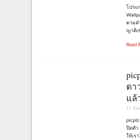
โปรแกร
Wallp
ตามตำ
ญาติเข
Read 
pic
ดาว
แล้
15 มิถ
picplz
ปิดตัว
ให้เร