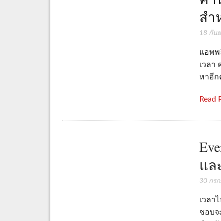
สำห
18 กัน
แอพพล
เวลา 
หาอีก
Read 
Eve
และ
30 กร
เวลาไป
ชอบจะบ