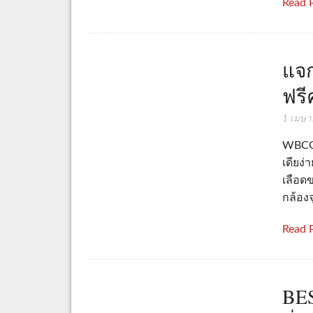
Read 
แจก
ฟรี
1 เมษา
WBCCo
เดียง
เลือด
กล้อง
Read 
BE