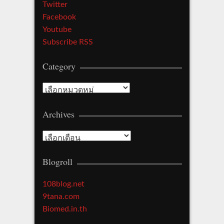
Twitter
Facebook
Youtube
Subscribe RSS
Category
Category
Archives
Archives
Blogroll
108blog.net
9tana.com
Biomed.in.th