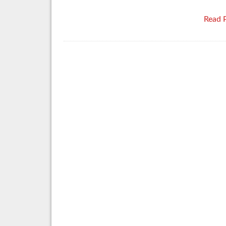
Read 
Posts
pagination