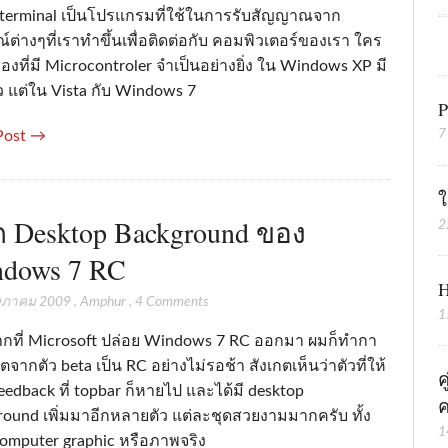
terminal เป็นโปรแกรมที่ใช้ในการรับสัญญาณจาก
์ต่างๆที่เราทำขึ้นเพื่อติดต่อกับ คอมพิวเตอร์ของเรา ใคร
่องที่มี Microcontroler จำเป็นอย่างยิ่ง ใน Windows XP มี
้ว แต่ใน Vista กับ Windows 7
P
7
Post →
ใ
 Desktop Background ของ
2
dows 7 RC
H
ษภาคม 2009
,
Amphur
,
4 Comments
1
ากที่ Microsoft ปล่อย Windows 7 RC ออกมา ผมก็ทำกา
ตจากตัว beta เป็น RC อย่างไม่รอช้า สังเกตเห็นว่าตัวที่ให้
ค
eedback ที่ topbar ก็หายไป และได้มี desktop
ค
round เพิ่มมาอีกหลายตัว แต่ละชุดสวยงามมากครับ ทั้ง
1
omputer graphic หรือภาพจริง