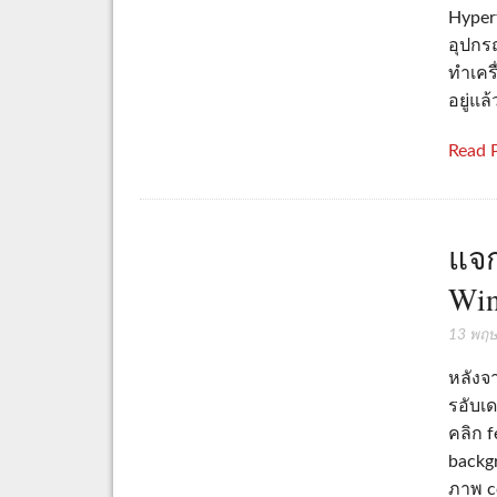
Hyper
อุปกรณ
ทำเครื
อยู่แล
Read 
แจก
Win
13 พฤ
หลังจ
รอับเด
คลิก f
backg
ภาพ c