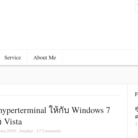
Service
About Me
F
 hyperterminal ให้กับ Windows 7
ค
ค
อ Vista
1
าคม 2009
,
Amphur
,
17 Comments