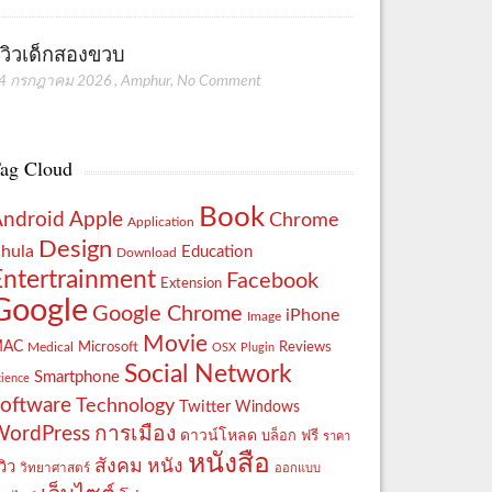
ีวิวเด็กสองขวบ
4 กรกฎาคม 2026
,
Amphur
,
No Comment
ag Cloud
Book
Apple
Android
Chrome
Application
Design
hula
Education
Download
Entertrainment
Facebook
Extension
Google
Google Chrome
iPhone
Image
Movie
MAC
Reviews
Microsoft
Medical
OSX
Plugin
Social Network
Smartphone
cience
oftware
Technology
Twitter
Windows
WordPress
การเมือง
ดาวน์โหลด
ฟรี
บล็อก
ราคา
หนังสือ
สังคม
หนัง
วิว
วิทยาศาสตร์
ออกแบบ