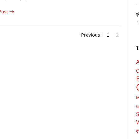
Post →
ร
1
Page
Page
Previous
1
2
T
C
S
S
รี