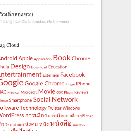
ีวิวเด็กสองขวบ
4 กรกฎาคม 2026
,
Amphur
,
No Comment
ag Cloud
Book
Apple
Android
Chrome
Application
Design
hula
Education
Download
Entertrainment
Facebook
Extension
Google
Google Chrome
iPhone
Image
Movie
MAC
Reviews
Microsoft
Medical
OSX
Plugin
Social Network
Smartphone
cience
oftware
Technology
Twitter
Windows
WordPress
การเมือง
ดาวน์โหลด
ฟรี
บล็อก
ราคา
หนังสือ
สังคม
หนัง
วิว
วิทยาศาสตร์
ออกแบบ