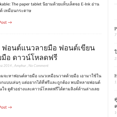
able: The paper tablet นิยามด้วยแท็บเล็ตจอ E-Ink อ่าน
ได้ เหมือนกระดาษ
Post →
P
7
 ฟอนต์แนวลายมือ ฟอนต์เขียน
ใ
ยมือ ดาวน์โหลดฟรี
2
คม 2014
,
Amphur
,
No Comment
H
มจะหาฟอนต์ลายมือ แนวเหมือนวาดด้วยมือ เอามาใช้ใน
กแบบเล่นๆ แต่อยากได้ที่ฟรีและถูกต้อง พบมีหลายฟอนต์
1
สนใจ ดูตัวอย่างและดาวน์โหลดฟรีได้ตามลิงค์ด้านล่างเลย
ค
ค
Post →
1