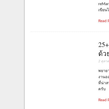
reMark
เขียน
Read 
25+
ด้ว
2 ตุลา
พยายา
งานออ
ที่น่า
ครับ
Read 