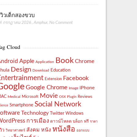
ีวิวเด็กสองขวบ
4 กรกฎาคม 2026
,
Amphur
,
No Comment
ag Cloud
Book
Apple
Android
Chrome
Application
Design
hula
Education
Download
Entertrainment
Facebook
Extension
Google
Google Chrome
iPhone
Image
Movie
MAC
Reviews
Microsoft
Medical
OSX
Plugin
Social Network
Smartphone
cience
oftware
Technology
Twitter
Windows
WordPress
การเมือง
ดาวน์โหลด
ฟรี
บล็อก
ราคา
หนังสือ
สังคม
หนัง
วิว
วิทยาศาสตร์
ออกแบบ