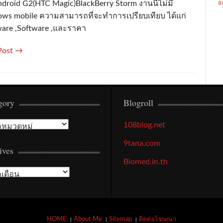
ndroid G2(HTC Magic)BlackBerry Storm งานนี้ไม่มี
อ
ws mobile ความสามารถที่จะทำการเปรียบเทียบ ได้แก่
are ,Software ,และราคา
Post →
gory
Blogroll
gory
108blog.net
9tana.com
ives
Biomed.in.th
ives
HOME
About Me
Sitemap
ติดต่อโฆษณา