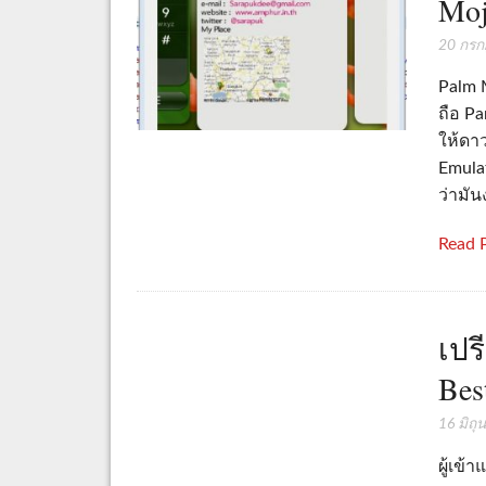
Mo
20 กร
Palm 
ถือ Pa
ให้ดา
Emula
ว่ามั
Read 
เปร
Bes
16 มิถ
ผู้เข้