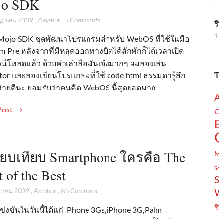
jo SDK
กฎาคม 2009
,
Amphur
,
5 Comments
ร
1
Mojo SDK ชุดพัฒนาโปรแกรมสำหรับ WebOS ที่ใช้ในมือ
m Pre หลังจากที่มีหลุดออกทางบิตได้สักพักก็ได้เวลาเปิด
วน์โหลดแล้ว ด้วยคำเล่าลือมันเจ๋งมากๆ ผมลองเล่น
T
tor และลองเขียนโปรแกรมที่ใช้ code html ธรรมดารู้สึก
นง่ายดีนะ ยอมรับว่าคนคิด WebOS นี้สุดยอดมาก
Post →
C
ียบเทียบ Smartphone ใครคือ The
S
t of the Best
S
ุนายน 2009
,
Amphur
,
No Comment
รี
าแข่งขันในวันนี้ได้แก่ iPhone 3Gs,iPhone 3G,Palm