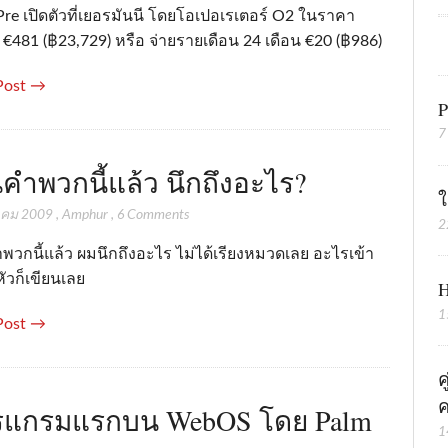
Pre เปิดตัวที่เยอรมันนี โดยโอเปอเรเตอร์ O2 ในราคา
ง €481 (฿23,729) หรือ จ่ายรายเดือน 24 เดือน €20 (฿986)
Post →
P
7
นคำพวกนี้แล้ว นึกถึงอะไร?
ใ
าคม 2009
,
Amphur
,
6 Comments
2
พวกนี้แล้ว ผมนึกถึงอะไร ไม่ได้เรียงหมวดเลย อะไรเข้า
ัวก็เขียนเลย
H
1
Post →
ค
ค
รแกรมแรกบน WebOS โดย Palm
1