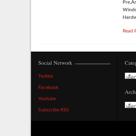
Pre,A
Windo
Hardw
Read 
Social Network
Cate
Cate
Twitter
Facebook
Arch
Youtube
Arch
Subscribe RSS