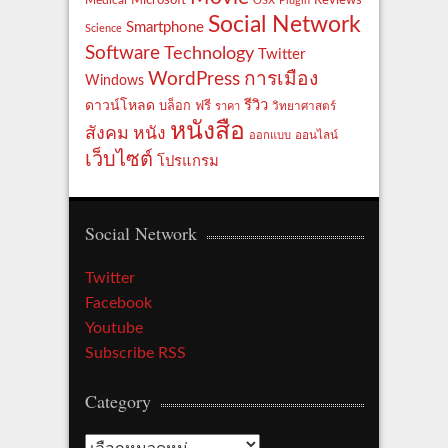
Medical
OSX
Plugin
Social Network
Smartphone
Science
Software
Technology
Twitter
WordPress
การเมือง
Windows
รีวิว
ดาวน์โหลด
ฟรี
บล็อก
ราคา
วิทยาศาสตร์
หนังสือ
สังคม
หนัง
ออกแบบ
ออนไลน์
เว็บไซต์
โปรแกรม
Social Network
Twitter
Facebook
Youtube
Subscribe RSS
Category
Category