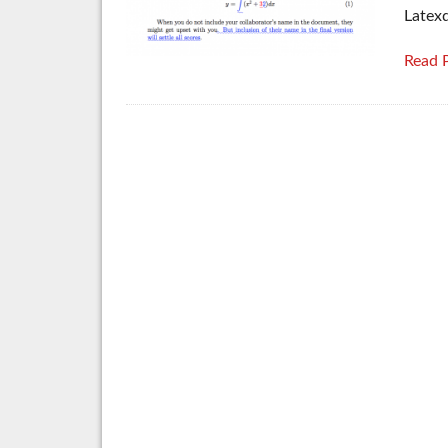
Latexd
Read 