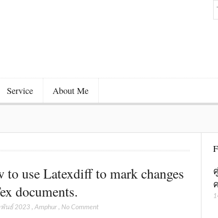
Service
About Me
F
 to use Latexdiff to mark changes
ค
ค
Tex documents.
1
พันธ์ 2023
,
Amphur
,
No Comment