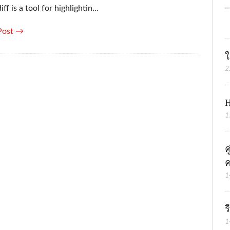
iff is a tool for highlightin…
Post →
ใ
2
H
1
ค
ค
1
ร
1