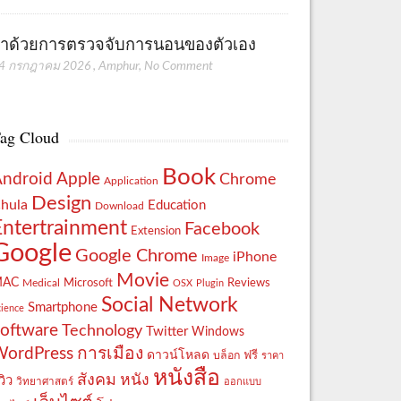
่าด้วยการตรวจจับการนอนของตัวเอง
4 กรกฎาคม 2026
,
Amphur
,
No Comment
ag Cloud
Book
Apple
Android
Chrome
Application
Design
hula
Education
Download
Entertrainment
Facebook
Extension
Google
Google Chrome
iPhone
Image
Movie
MAC
Reviews
Microsoft
Medical
OSX
Plugin
Social Network
Smartphone
cience
oftware
Technology
Twitter
Windows
WordPress
การเมือง
ดาวน์โหลด
ฟรี
บล็อก
ราคา
หนังสือ
สังคม
หนัง
วิว
วิทยาศาสตร์
ออกแบบ