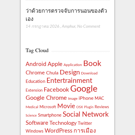
ว่าด้วยการตรวจจับการนอนของตัว
เอง
14 กรกฎาคม 2026
,
Amphur
,
No Comment
Tag Cloud
Book
Apple
Android
Application
Design
Chrome
Chula
Download
Entertrainment
Education
Google
Facebook
Extension
Google Chrome
iPhone
MAC
Image
Movie
Reviews
Microsoft
Medical
OSX
Plugin
Social Network
Smartphone
Science
Software
Technology
Twitter
WordPress
การเมือง
Windows