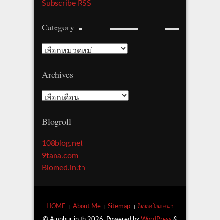
Subscribe RSS
Category
Category
Archives
Archives
Blogroll
108blog.net
9tana.com
Biomed.in.th
HOME
About Me
Sitemap
ติดต่อโฆษณา
© Amphur.in.th 2026. Powered by
WordPress
&