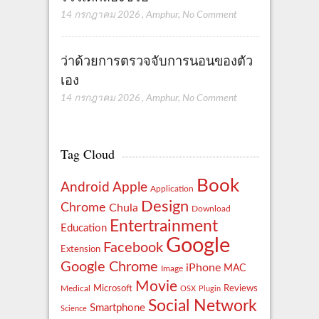
14 กรกฎาคม 2026
,
Amphur
,
No Comment
ว่าด้วยการตรวจจับการนอนของตัว
เอง
14 กรกฎาคม 2026
,
Amphur
,
No Comment
Tag Cloud
Book
Apple
Android
Application
Design
Chrome
Chula
Download
Entertrainment
Education
Google
Facebook
Extension
Google Chrome
iPhone
MAC
Image
Movie
Reviews
Microsoft
Medical
OSX
Plugin
Social Network
Smartphone
Science