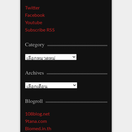
Twitter
Facebook
Youtube
Subscribe RSS
Category
Category
Archives
Archives
Blogroll
108blog.net
9tana.com
Biomed.in.th