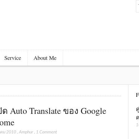
Service
About Me
F
ีปิด Auto Translate ของ Google
ค
ค
rome
1
าคม 2010
,
Amphur
,
1 Comment