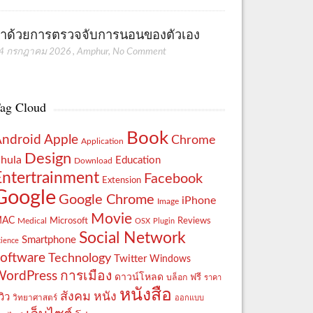
่าด้วยการตรวจจับการนอนของตัวเอง
4 กรกฎาคม 2026
,
Amphur
,
No Comment
ag Cloud
Book
Apple
Android
Chrome
Application
Design
hula
Education
Download
Entertrainment
Facebook
Extension
Google
Google Chrome
iPhone
Image
Movie
MAC
Reviews
Microsoft
Medical
OSX
Plugin
Social Network
Smartphone
cience
oftware
Technology
Twitter
Windows
WordPress
การเมือง
ดาวน์โหลด
ฟรี
บล็อก
ราคา
หนังสือ
สังคม
หนัง
วิว
วิทยาศาสตร์
ออกแบบ