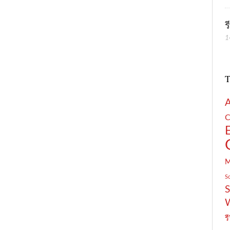
ร
1
T
C
S
S
รี