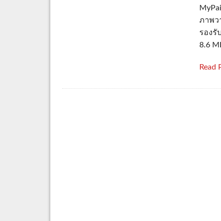
MyPai
ภาพวาด
รองรั
8.6 M
Read 