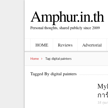
Amphur.in.th
Personal thoughts, shared publicly since 2009
HOME
Reviews
Advertorial
Home
Tag: digital painters
Tagged By digital painters
MyP
การ
18 กุม