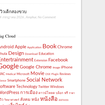
ีวิวเด็กสองขวบ
4 กรกฎาคม 2026
,
Amphur
,
No Comment
ag Cloud
Book
Apple
Android
Chrome
Application
Design
hula
Education
Download
Entertrainment
Facebook
Extension
Google
Google Chrome
iPhone
Image
Movie
MAC
Reviews
Microsoft
Medical
OSX
Plugin
Social Network
Smartphone
cience
oftware
Technology
Twitter
Windows
WordPress
การเมือง
ดาวน์โหลด
ฟรี
บล็อก
ราคา
หนังสือ
สังคม
หนัง
วิว
วิทยาศาสตร์
ออกแบบ