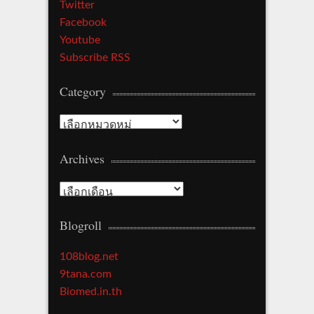
Twitter
Facebook
Youtube
Subscribe RSS
Category
Category
Archives
Archives
Blogroll
108blog.net
9tana.com
Biomed.in.th