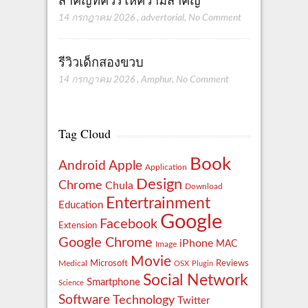
สำคัญที่ควรให้ความสำคัญ
14 กรกฎาคม 2026
,
advertorial
,
No Comment
รีวิวเด็กสองขวบ
14 กรกฎาคม 2026
,
Amphur
,
No Comment
Tag Cloud
Book
Apple
Android
Application
Design
Chrome
Chula
Download
Entertrainment
Education
Google
Facebook
Extension
Google Chrome
iPhone
MAC
Image
Movie
Reviews
Microsoft
Medical
OSX
Plugin
Social Network
Smartphone
Science
Software
Technology
Twitter