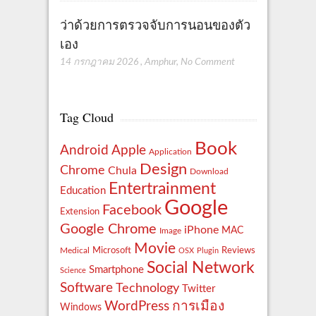
ว่าด้วยการตรวจจับการนอนของตัว
เอง
14 กรกฎาคม 2026
,
Amphur
,
No Comment
Tag Cloud
Book
Apple
Android
Application
Design
Chrome
Chula
Download
Entertrainment
Education
Google
Facebook
Extension
Google Chrome
iPhone
MAC
Image
Movie
Reviews
Microsoft
Medical
OSX
Plugin
Social Network
Smartphone
Science
Software
Technology
Twitter
WordPress
การเมือง
Windows