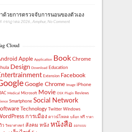
่าด้วยการตรวจจับการนอนของตัวเอง
4 กรกฎาคม 2026
,
Amphur
,
No Comment
ag Cloud
Book
Apple
Android
Chrome
Application
Design
hula
Education
Download
Entertrainment
Facebook
Extension
Google
Google Chrome
iPhone
Image
Movie
MAC
Reviews
Microsoft
Medical
OSX
Plugin
Social Network
Smartphone
cience
oftware
Technology
Twitter
Windows
WordPress
การเมือง
ดาวน์โหลด
ฟรี
บล็อก
ราคา
หนังสือ
สังคม
หนัง
วิว
วิทยาศาสตร์
ออกแบบ