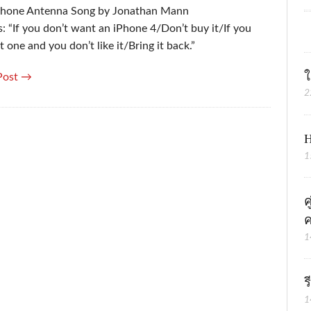
Phone Antenna Song by Jonathan Mann
: “If you don’t want an iPhone 4/Don’t buy it/If you
 one and you don’t like it/Bring it back.”
ใ
Post →
2
H
1
ค
ค
1
ร
1