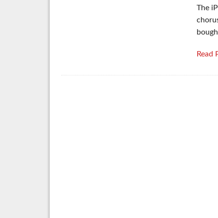
The i
chorus
bought
Read 