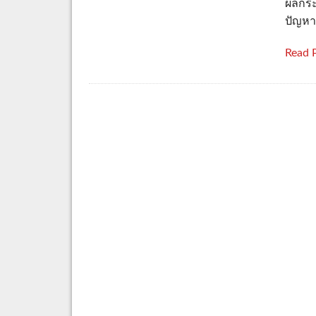
ผลกระท
ปัญห
Read 