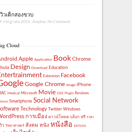
ีวิวเด็กสองขวบ
4 กรกฎาคม 2026
,
Amphur
,
No Comment
ag Cloud
Book
Apple
Android
Chrome
Application
Design
hula
Education
Download
Entertrainment
Facebook
Extension
Google
Google Chrome
iPhone
Image
Movie
MAC
Reviews
Microsoft
Medical
OSX
Plugin
Social Network
Smartphone
cience
oftware
Technology
Twitter
Windows
WordPress
การเมือง
ดาวน์โหลด
ฟรี
บล็อก
ราคา
หนังสือ
สังคม
หนัง
วิว
วิทยาศาสตร์
ออกแบบ