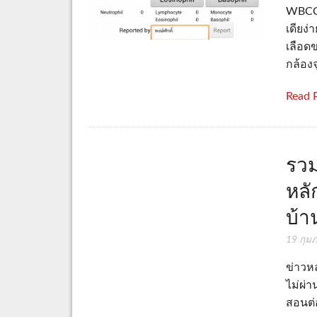
WBCCo
เดียง
เลือด
กล้อง
Read 
รวม
หลั
บ้า
19 กุม
ข่าวห
ไม่ผ่
สอนต่อ