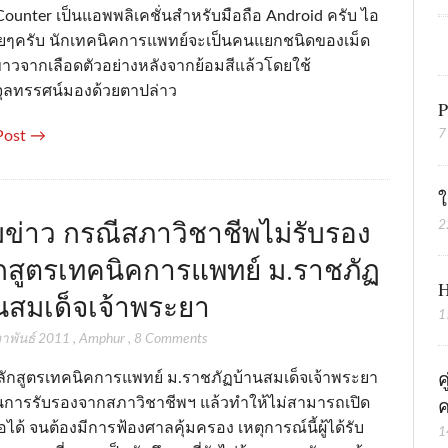
unter เป็นแอพพลิเคชั่นสำหรับมือถือ Android ครับ ไอ
่ายๆครับ นักเทคนิคการแพทย์จะเป็นคนแยกชนิดของเม็ด
ขาวจากเลือดตัวอย่างหลังจากย้อมสีแล้วโดยใช้
จุลทรรศน์มองด้วยตาปล่าว
P
7
Post →
ใ
ข่าว กรณีสภาวิชาชีพไม่รับรอง
2
กสูตรเทคนิคการแพทย์ ม.ราชภัฏ
H
นสมเด็จเจ้าพระยา
1
ภาพันธ์ 2011
,
Amphur
,
8 Comments
ค
ลักสูตรเทคนิคการแพทย์ ม.ราชภัฏบ้านสมเด็จเจ้าพระยา
ค
านการรับรองจากสภาวิชาชีพฯ แล้วทำให้ไม่สามารถเปิด
ได้ จนต้องมีการฟ้องศาลคุ้มครอง เหตุการณ์นี้ผู้ได้รับ
1